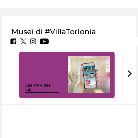
Musei di #VillaTorlonia
Les APP des
Les
MiC
rés