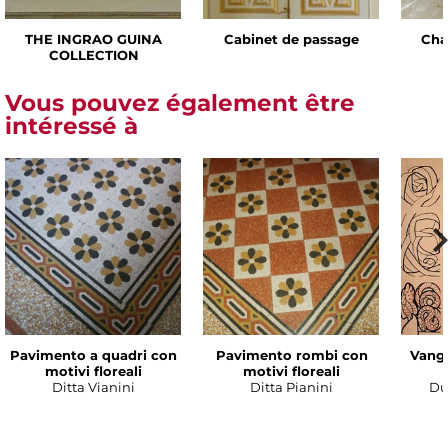
THE INGRAO GUINA
Cabinet de passage
Cha
COLLECTION
Vous pouvez également être
intéressé à
Pavimento a quadri con
Pavimento rombi con
Vanga
motivi floreali
motivi floreali
Ditta Vianini
Ditta Pianini
Du