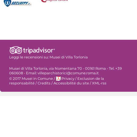
Leggi le recensioni su:
Musei di Villa Torlonia
Musei di Villa Torlonia, via Nomentana 70 - 00161 Roma - Tel. +39
060608 - Email: villeparchistorici@comune.roma.it
© 2017 Musei in Comune
/
Privacy
/
Exclusion de la
responsabilité
/
Credits
/
Accessibilité du site
/
XML-rss