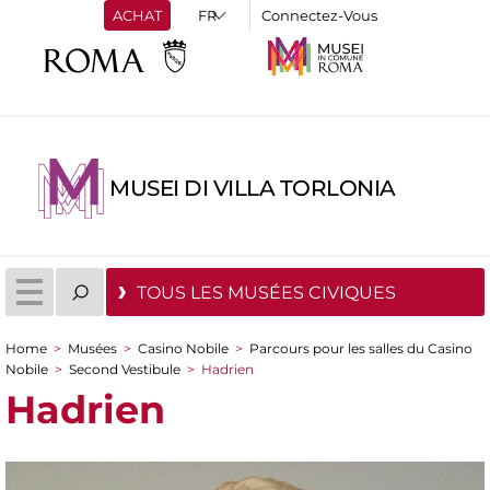
ACHAT
Connectez-Vous
MUSEI DI VILLA TORLONIA
TOUS LES MUSÉES CIVIQUES
Home
>
Musées
>
Casino Nobile
>
Parcours pour les salles du Casino
You are here
Nobile
>
Second Vestibule
>
Hadrien
Hadrien