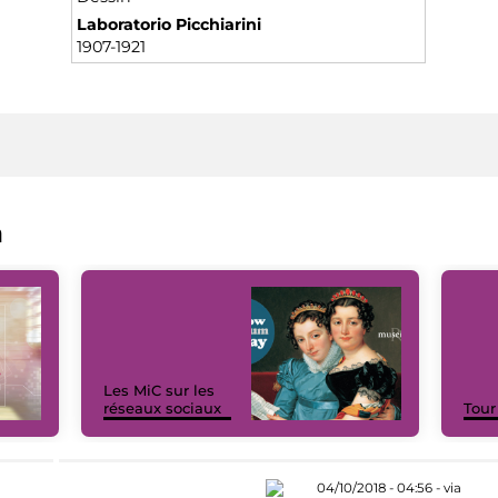
Laboratorio Picchiarini
1907-1921
a
Les MiC sur les
réseaux sociaux
Tour