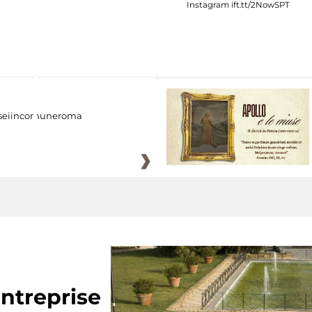
eiincomuneroma
ntreprise