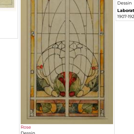
Dessin
Laborat
1907-192
Rose
Dessin