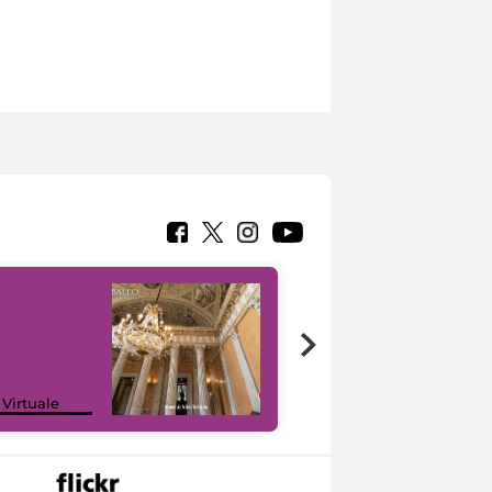
 Virtuale
I like MiC