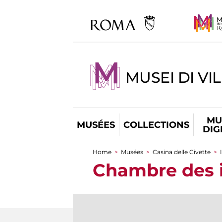
MUSEI DI VI
MU
MUSÉES
COLLECTIONS
DIG
Home
>
Musées
>
Casina delle Civette
>
You are here
Chambre des i