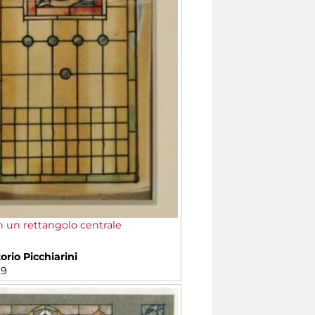
n un rettangolo centrale
orio Picchiarini
29