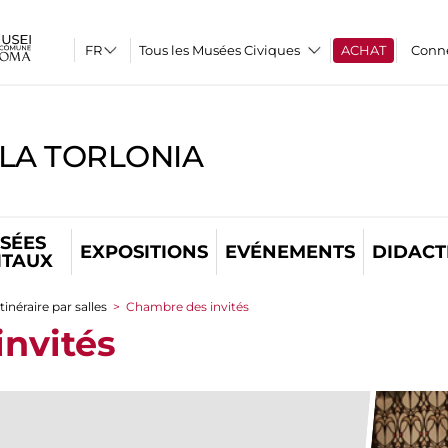
Tous les Musées Civiques
ACHAT
Conn
LLA TORLONIA
SÉES
EXPOSITIONS
EVÉNEMENTS
DIDACT
ITAUX
Itinéraire par salles
>
Chambre des invités
nvités