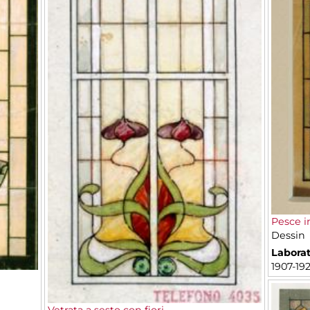
Pesce i
Dessin
Laborat
1907-19
Vetrata a sesto con fiori