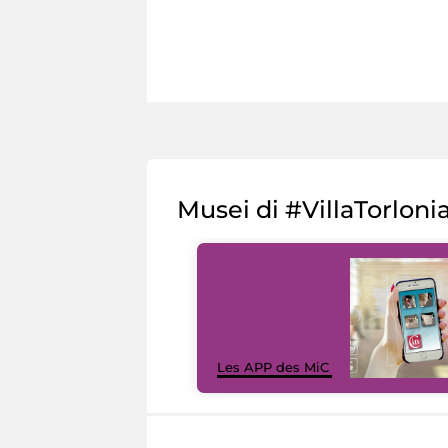
Musei di #VillaTorloni
Les APP des MiC