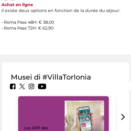
Achat en ligne
Il existe deux options en fonction de la durée du séjour:
• Roma Pass 48H: € 38,00
• Roma Pass 72H: € 62,90
Musei di #VillaTorlonia
Les APP des
Les