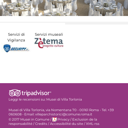
Servizi di
Servizi museali
Vigilanza
Leggi le recensioni su:
Musei di Villa Torlonia
Musei di Villa Torlonia, via Nomentana 70 - 00161 Roma - Tel. +39
060608 - Email: villeparchistorici@comune.roma.it
© 2017 Musei in Comune
/
Privacy
/
Exclusion de la
responsabilité
/
Credits
/
Accessibilité du site
/
XML-rss