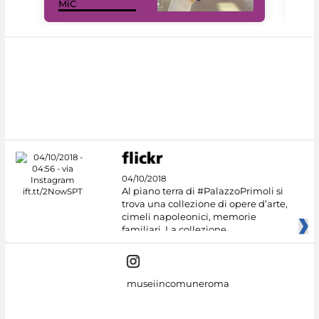
MiC
rés
04/10/2018
Al piano terra di #PalazzoPrimoli si
trova una collezione di opere d’arte,
cimeli napoleonici, memorie
familiari. La collezione
museiincomuneroma