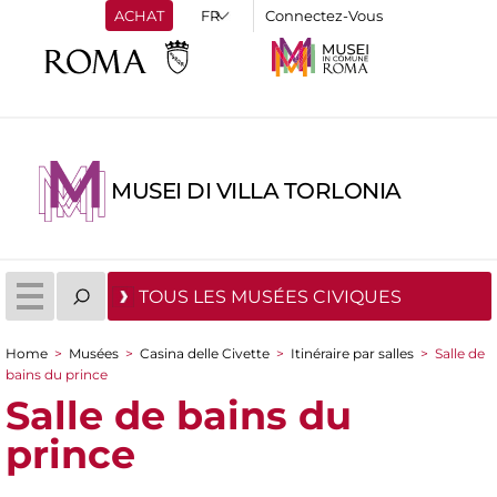
ACHAT
Connectez-Vous
MUSEI DI VILLA TORLONIA
TOUS LES MUSÉES CIVIQUES
Home
>
Musées
>
Casina delle Civette
>
Itinéraire par salles
>
Salle de
You are here
bains du prince
Salle de bains du
prince