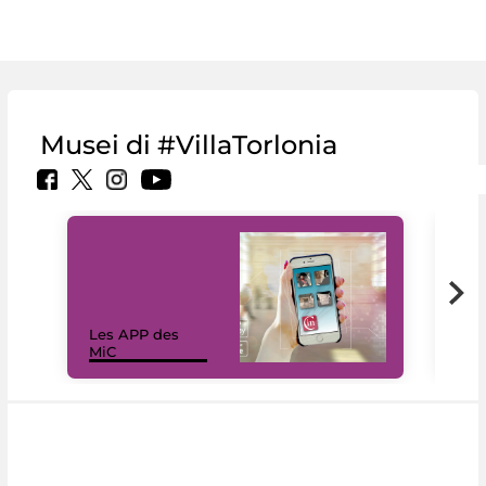
Musei di #VillaTorlonia
Les APP des
Les
MiC
rés