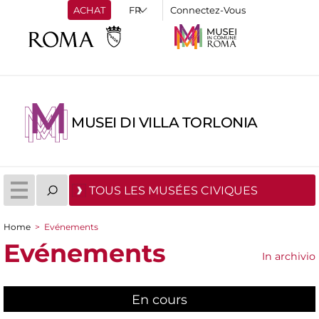
ACHAT
Connectez-Vous
MUSEI DI VILLA TORLONIA
TOUS LES MUSÉES CIVIQUES
Home
>
Evénements
You are here
Evénements
In archivio
En cours
(active tab)