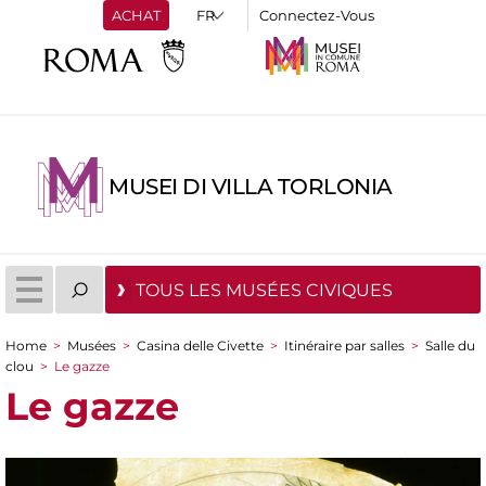
ACHAT
Connectez-Vous
MUSEI DI VILLA TORLONIA
TOUS LES MUSÉES CIVIQUES
Home
>
Musées
>
Casina delle Civette
>
Itinéraire par salles
>
Salle du
You are here
clou
>
Le gazze
Le gazze