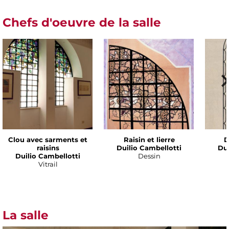
Chefs d'oeuvre de la salle
Clou avec sarments et
Raisin et lierre
D
raisins
Duilio Cambellotti
Dui
Duilio Cambellotti
Dessin
Vitrail
La salle