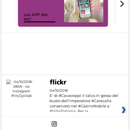
Les APP des
Les
MiC
rés
04/10/2018
E' di #Cavaceppi il calco in gesso del
busto dell’imperatore #Caracalla
conservato nel #CasinoNobile a
#VillaTorlonia. Per la