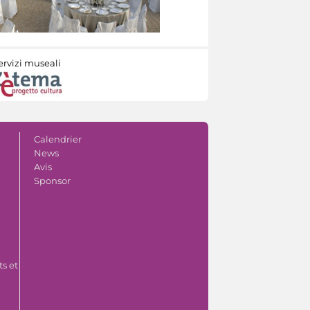
ervizi museali
Calendrier
News
Avis
Sponsor
s et