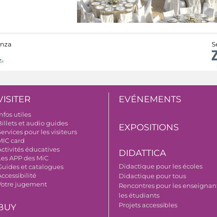
anza
S
VISITER
EVÉNEMENTS
nfos utiles
illets et audio guides
EXPOSITIONS
ervices pour les visiteurs
MIC card
Activités éducatives
DIDATTICA
Les APP des MiC
Didactique pour les écoles
Guides et catalogues
ccessibilité
Didactique pour tous
Votre jugement
Rencontres pour les enseignant
les étudiants
Projets accessibles
BUY