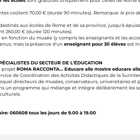
 les écoles
sont gratuites uniquement pour celles de Rome et
ntes coûtent 70,00 € (durée 90 minutes).
Remarque: le prix de
destinés aux écoles de Rome et de sa province, jusqu'à épuise
nt 260,00 € (durée 120 minutes).
: en fonction du musée (y compris les enseignants et les acc
venus, mais la présence d'un
enseignant pour 30 élèves
est in
PÉCIALISTES DU SECTEUR DE L'ÉDUCATION
 projet
ROMA RACCONTA... Educare alle mostre educare alla 
rvice de Coordination des Activités Didactiques de la Surint
equel directeurs de musées, conservateurs, universitaires et 
ans un programme qui mélange et intègre délibérément les sc
culturels.
ire: 060608 tous les jours de 9.00 à 19.00