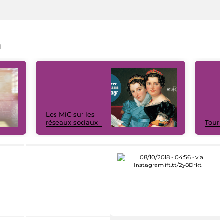
a
Les MiC sur les
réseaux sociaux
Tour