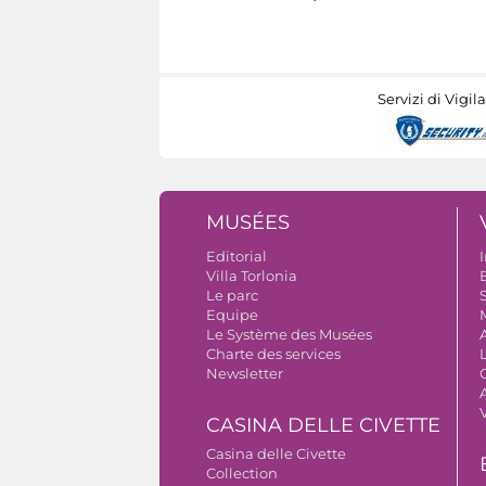
Servizi di Vigil
MUSÉES
Editorial
I
Villa Torlonia
B
Le parc
S
Equipe
Le Système des Musées
Charte des services
Newsletter
A
CASINA DELLE CIVETTE
Casina delle Civette
Collection