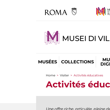
MUSEI DI VI
MU
MUSÉES
COLLECTIONS
DIG
Home
>
Visiter
>
Activités éducatives
You are here
Activités éduc
Une offre riche, articulée, pleine