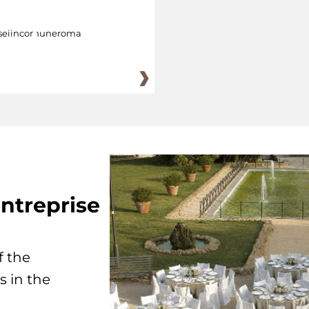
eiincomuneroma
ntreprise
f the
s in the