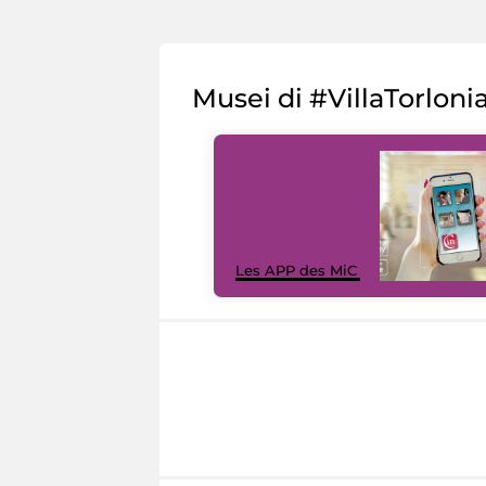
Musei di #VillaTorloni
Les APP des MiC