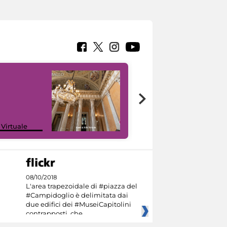
 Virtuale
I like MiC
08/10/2018
L'area trapezoidale di #piazza del
#Campidoglio è delimitata dai
due edifici dei #MuseiCapitolini
contrapposti, che