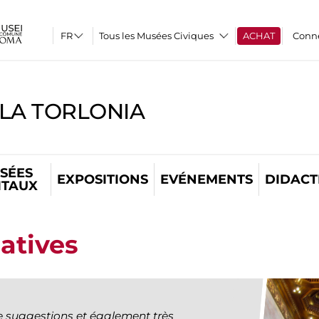
Tous les Musées Civiques
ACHAT
Conn
LLA TORLONIA
SÉES
EXPOSITIONS
EVÉNEMENTS
DIDACT
ITAUX
atives
 de suggestions et également très