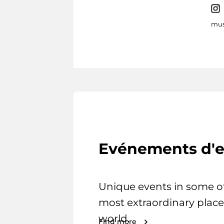
mus
Evénements d'e
Unique events in some o
most extraordinary place
world.
Find more