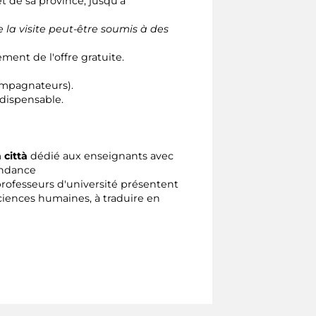
 de sa province, jusqu'à
 la visite peut-être soumis à des
ment de l'offre gratuite.
ompagnateurs).
dispensable.
città
dédié aux enseignants avec
endance
professeurs d'université présentent
iences humaines, à traduire en