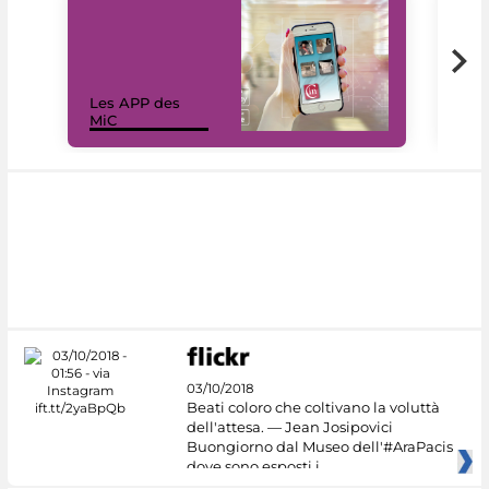
Les APP des
Les
MiC
rés
03/10/2018
Beati coloro che coltivano la voluttà
dell'attesa. — Jean Josipovici
Buongiorno dal Museo dell'#AraPacis
dove sono esposti i