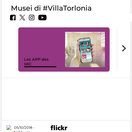
Musei di #VillaTorlonia
Les APP des
Les
MiC
rés