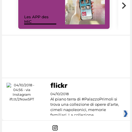
Les APP des
Les
MiC
rés
04/10/2018
Al piano terra di #PalazzoPrimoli si
trova una collezione di opere d’arte,
cimeli napoleonici, memorie
familiari. La collezione