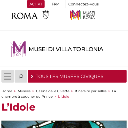
ACHAT
Connectez-Vous
MUSEI DI VILLA TORLONIA
TOUS LES MUSÉES CIVIQUES
Home
>
Musées
>
Casina delle Civette
>
Itinéraire par salles
>
La
You are here
chambre à coucher du Prince
>
L’Idole
L’Idole