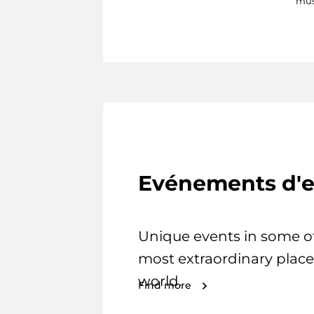
mus
Evénements d'e
Unique events in some o
most extraordinary place
world.
Find more