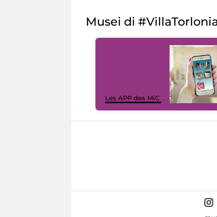
Musei di #VillaTorloni
Les APP des MiC