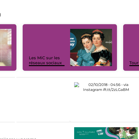
a
Les MiC sur les
réseaux sociaux
Tour