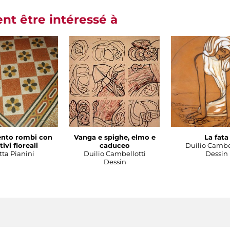
t être intéressé à
nto rombi con
Vanga e spighe, elmo e
La fata
ivi floreali
caduceo
Duilio Cambe
tta Pianini
Duilio Cambellotti
Dessin
Dessin