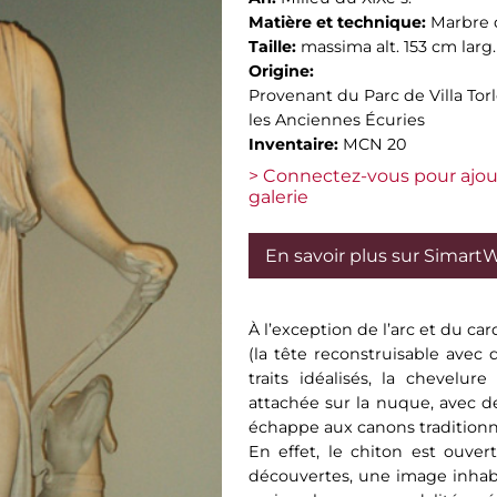
Matière et technique:
Marbre 
Taille:
massima alt. 153 cm larg
Origine:
Provenant du Parc de Villa Torlo
les Anciennes Écuries
Inventaire:
MCN 20
> Connectez-vous pour ajou
galerie
En savoir plus sur Simart
À l’exception de l’arc et du car
(la tête reconstruisable avec 
traits idéalisés, la chevelu
attachée sur la nuque, avec d
échappe aux canons traditionn
En effet, le chiton est ouvert
découvertes, une image inhabi