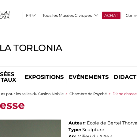
Tous les Musées Civiques
ACHAT
Conn
LLA TORLONIA
SÉES
EXPOSITIONS
EVÉNEMENTS
DIDACT
ITAUX
rs pour les salles du Casino Nobile
>
Chambre de Psyché
>
Diane chasse
resse
Auteur:
École de Bertel Thorv
Type:
Sculpture
An:
Milieu du XIXe s.