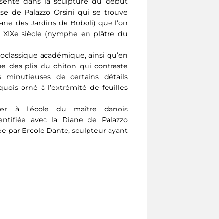
sente dans la sculpture du début
sse de Palazzo Orsini qui se trouve
ane des Jardins de Boboli) que l’on
u XIXe siècle (nymphe en plâtre du
éoclassique académique, ainsi qu’en
use des plis du chiton qui contraste
es minutieuses de certains détails
quois orné à l’extrémité de feuilles
her à l'école du maître danois
entifiée avec la Diane de Palazzo
sée par Ercole Dante, sculpteur ayant