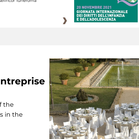
eiincomuneroma
ntreprise
f the
s in the