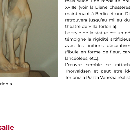
mais selon une modalité pré
XVIIIe (voir la Diane chassere
maintenant à Berlin et une Di
retrouvera jusqu’au milieu d
théâtre de Villa Torlonia).
Le style de la statue est un n
témoigne la rigidité artificie
avec les finitions décorativ
(fibule en forme de fleur, car
lancéolées, etc.).
L’œuvre semble se rattac
Thorvaldsen et peut être id
Torlonia à Piazza Venezia réali
rlonia.
salle