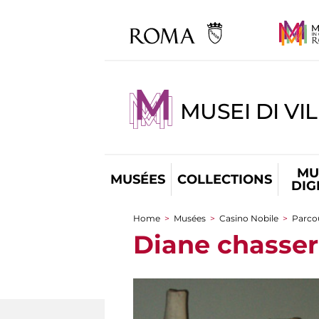
MUSEI DI VI
MU
MUSÉES
COLLECTIONS
DIG
Home
>
Musées
>
Casino Nobile
>
Parcou
You are here
Diane chasse