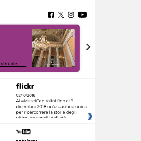
 Virtuale
I like MiC
02/10/2018
Ai #MuseiCapitolini fino al 9
dicembre 2018 un’occasione unica
per ripercorrere la storia degli
ultimi tre concili dell’età