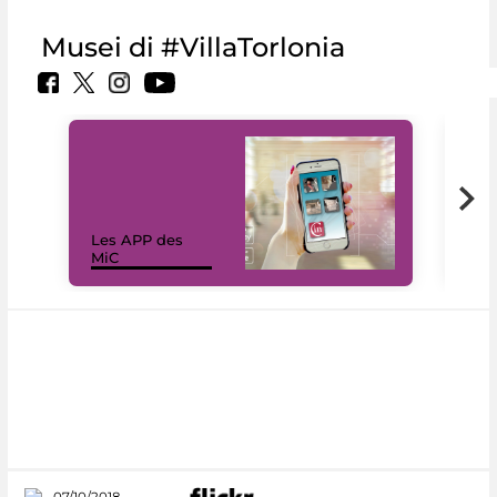
Musei di #VillaTorlonia
Les APP des
Les
MiC
rés