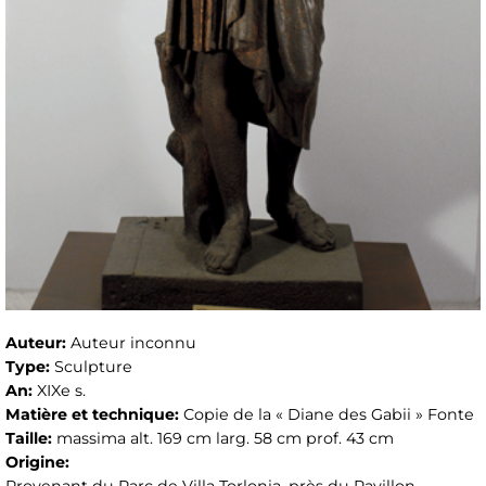
Auteur:
Auteur inconnu
Type:
Sculpture
An:
XIXe s.
Matière et technique:
Copie de la « Diane des Gabii » Fonte
Taille:
massima alt. 169 cm larg. 58 cm prof. 43 cm
Origine:
Provenant du Parc de Villa Torlonia, près du Pavillon