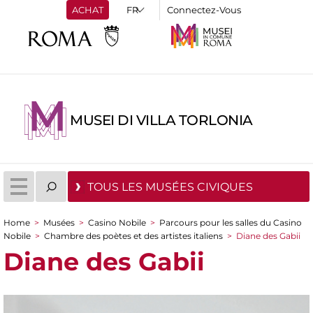
ACHAT
Connectez-Vous
MUSEI DI VILLA TORLONIA
TOUS LES MUSÉES CIVIQUES
Home
>
Musées
>
Casino Nobile
>
Parcours pour les salles du Casino
You are here
Nobile
>
Chambre des poètes et des artistes italiens
>
Diane des Gabii
Diane des Gabii