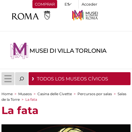
COMPRAR
Acceder
MUSEI DI VILLA TORLONIA
TODOS LOS MUSEOS CÍVICOS
Home
>
Museos
>
Casina delle Civette
>
Percursos por salas
>
Salas
You are here
de la Torre
>
La fata
La fata