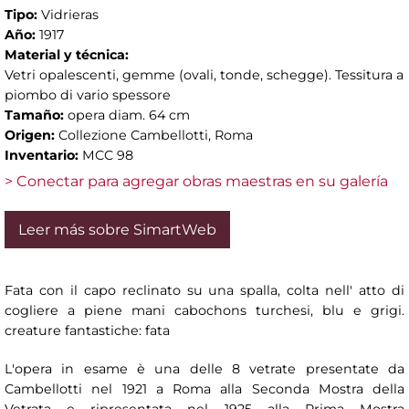
Tipo:
Vidrieras
Año:
1917
Material y técnica:
Vetri opalescenti, gemme (ovali, tonde, schegge). Tessitura a
piombo di vario spessore
Tamaño:
opera diam. 64 cm
Origen:
Collezione Cambellotti, Roma
Inventario:
MCC 98
> Conectar para agregar obras maestras en su galería
Leer más sobre SimartWeb
Fata con il capo reclinato su una spalla, colta nell' atto di
cogliere a piene mani cabochons turchesi, blu e grigi.
creature fantastiche: fata
L'opera in esame è una delle 8 vetrate presentate da
Cambellotti nel 1921 a Roma alla Seconda Mostra della