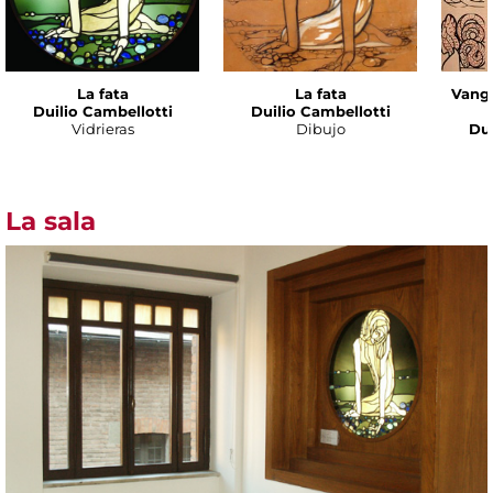
La fata
La fata
Vanga
Duilio Cambellotti
Duilio Cambellotti
Vidrieras
Dibujo
Dui
La sala