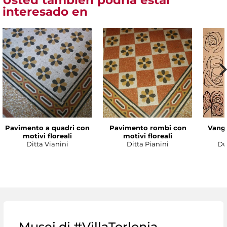
Usted también podría estar
interesado en
Pavimento a quadri con
Pavimento rombi con
Vanga
motivi floreali
motivi floreali
Ditta Vianini
Ditta Pianini
Du
Musei di #VillaTorlonia