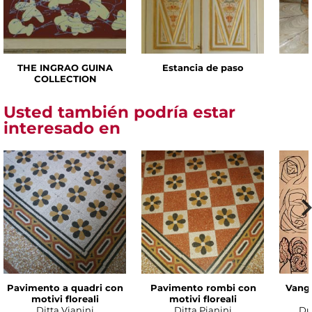
THE INGRAO GUINA
Estancia de paso
COLLECTION
Usted también podría estar
interesado en
Pavimento a quadri con
Pavimento rombi con
Vanga
motivi floreali
motivi floreali
Ditta Vianini
Ditta Pianini
Du