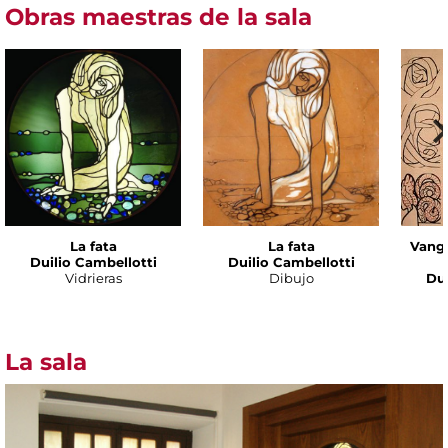
Obras maestras de la sala
La fata
La fata
Vanga
Duilio Cambellotti
Duilio Cambellotti
Vidrieras
Dibujo
Dui
La sala