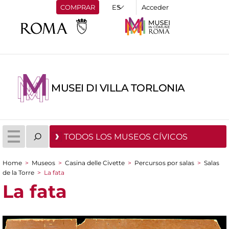
COMPRAR
Acceder
MUSEI DI VILLA TORLONIA
TODOS LOS MUSEOS CÍVICOS
Home
>
Museos
>
Casina delle Civette
>
Percursos por salas
>
Salas
You are here
de la Torre
>
La fata
La fata