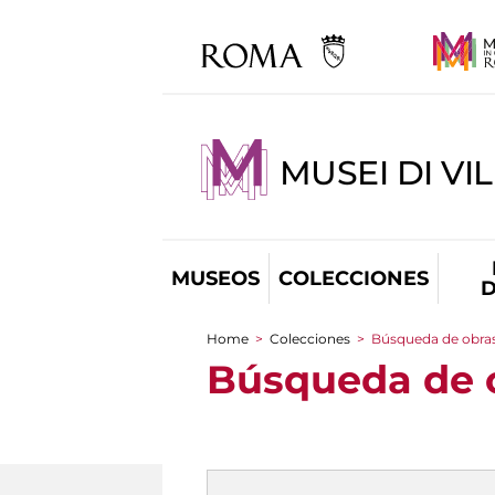
MUSEI DI VI
MUSEOS
COLECCIONES
D
Home
>
Colecciones
>
Búsqueda de obras
You are here
Búsqueda de o