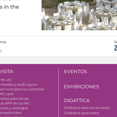
s in the
anza
S
VISITA
EVENTOS
nfo útil
Entradas y audio guías
EXHIBICIONES
ervicios para los visitantes
MIC card
Visitas educativas
DIDATTICA
Las APP de los MiC
Didáctica para las escuelas
Guìas y catàlogos
Accesibilidad
Didáctica para todos