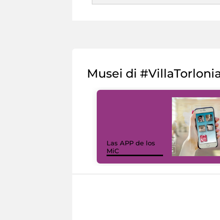
Musei di #VillaTorloni
Las APP de los
MiC