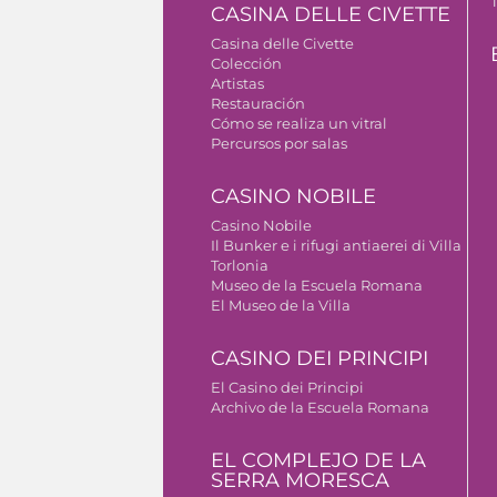
CASINA DELLE CIVETTE
Casina delle Civette
Colección
Artistas
Restauración
Cómo se realiza un vitral
Percursos por salas
CASINO NOBILE
Casino Nobile
Il Bunker e i rifugi antiaerei di Villa
Torlonia
Museo de la Escuela Romana
El Museo de la Villa
CASINO DEI PRINCIPI
El Casino dei Principi
Archivo de la Escuela Romana
EL COMPLEJO DE LA
SERRA MORESCA