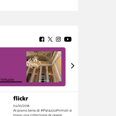
 Virtuale
I like MiC
04/10/2018
Al piano terra di #PalazzoPrimoli si
trova una collezione di opere