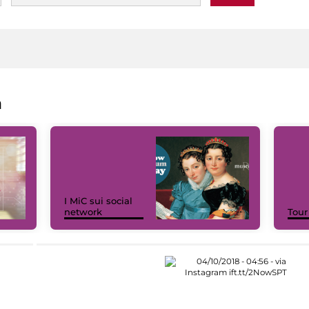
a
I MiC sui social
network
Tour