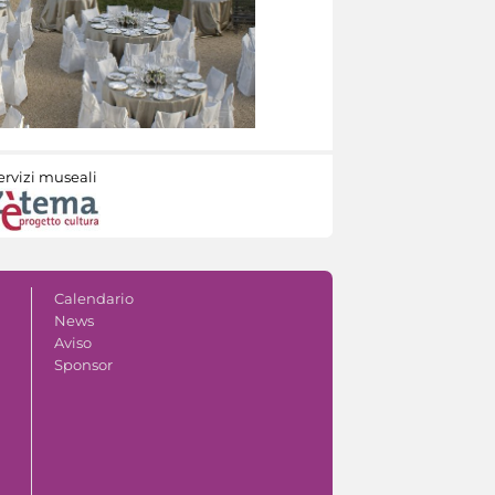
ervizi museali
Calendario
News
Aviso
Sponsor