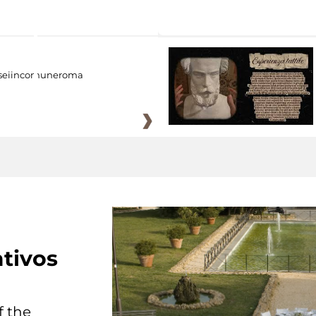
eiincomuneroma
tivos
f the