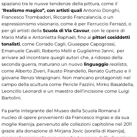
spaziano tra le nuove tendenze della pittura, come il
“
Realismo magico”, con artisti quali
Antonio Donghi,
Francesco Trombadori, Riccardo Francalancia, o un
espressionismo visionario, come è per Ferruccio Ferrazzi, o
per gli artisti della
Scuola di Via Cavour
, con le opere di
Mario Mafai e Antonietta Raphaël, fino ai
pittori cosiddetti
tonalisti
, come Corrado Cagli, Giuseppe Capogrossi,
Emanuele Cavalli, Roberto Melli e Guglielmo Janni, per
arrivare ad incontrare quegli autori che, a ridosso della
seconda guerra, maturano un nuovo
linguaggio
realista
,
come Alberto Ziveri, Fausto Pirandello, Renato Guttuso e il
giovane Renzo Vespignani. Non mancano protagonisti nel
campo della scultura come Pericle Fazzini, Mirko Basaldella,
Leoncillo Leonardi e un maestro dell’incisione come Luigi
Bartolini.
Fa parte integrante del Museo della Scuola Romana il
nucleo di opere provenienti da Francesco Ingrao e da sua
moglie Ksenija, pervenuto alle collezioni capitoline nel 2011
grazie alla donazione di Mirjana Jovic (sorella di Ksenija),