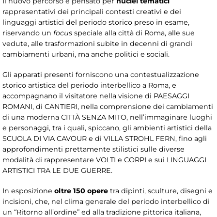
Il nuovo percorso è pensato per
nuclei tematici
rappresentativi dei principali contesti creativi e dei
linguaggi artistici del periodo storico preso in esame,
riservando un
focus
speciale alla città di Roma, alle sue
vedute, alle trasformazioni subite in decenni di grandi
cambiamenti urbani, ma anche politici e sociali.
Gli apparati presenti forniscono una contestualizzazione
storico artistica del periodo interbellico a Roma, e
accompagnano il visitatore nella visione di PAESAGGI
ROMANI, di CANTIERI, nella comprensione dei cambiamenti
di una moderna CITTÀ SENZA MITO, nell’immaginare luoghi
e personaggi, tra i quali, spiccano, gli ambienti artistici della
SCUOLA DI VIA CAVOUR e di VILLA STROHL FERN, fino agli
approfondimenti prettamente stilistici sulle diverse
modalità di rappresentare VOLTI e CORPI e sui LINGUAGGI
ARTISTICI TRA LE DUE GUERRE.
In esposizione
oltre 150 opere
tra dipinti, sculture, disegni e
incisioni, che, nel clima generale del periodo interbellico di
un “Ritorno all’ordine” ed alla tradizione pittorica italiana,