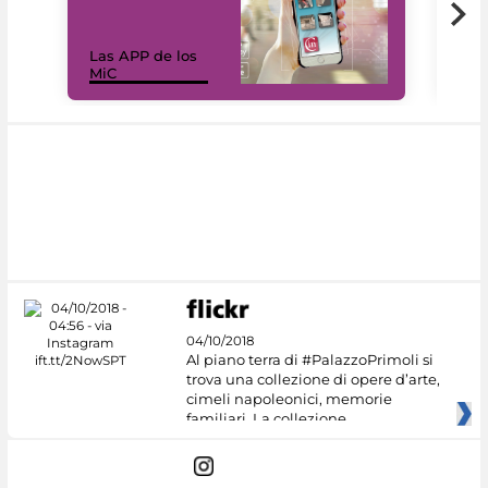
Las APP de los
I Mi
MiC
net
04/10/2018
Al piano terra di #PalazzoPrimoli si
trova una collezione di opere d’arte,
cimeli napoleonici, memorie
familiari. La collezione