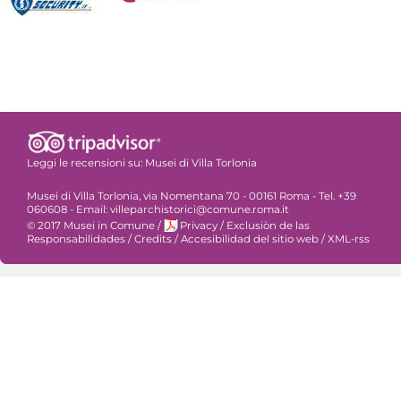
Leggi le recensioni su:
Musei di Villa Torlonia
Musei di Villa Torlonia, via Nomentana 70 - 00161 Roma - Tel. +39
060608 - Email: villeparchistorici@comune.roma.it
© 2017 Musei in Comune
/
Privacy
/
Exclusiòn de las
Responsabilidades
/
Credits
/
Accesibilidad del sitio web
/
XML-rss