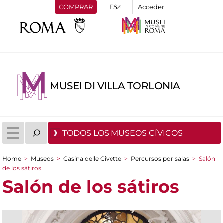
COMPRAR
Acceder
MUSEI DI VILLA TORLONIA
TODOS LOS MUSEOS CÍVICOS
Home
>
Museos
>
Casina delle Civette
>
Percursos por salas
>
Salón
You are here
de los sátiros
Salón de los sátiros