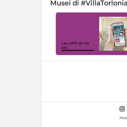
Musei di #VillaTorloni
Las APP de los
MiC
mus