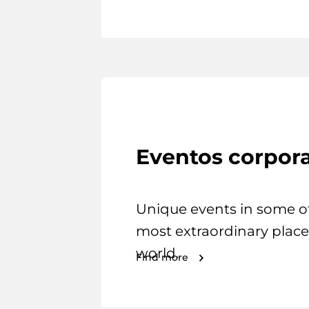
Eventos corpora
Unique events in some o
most extraordinary place
world.
Find more