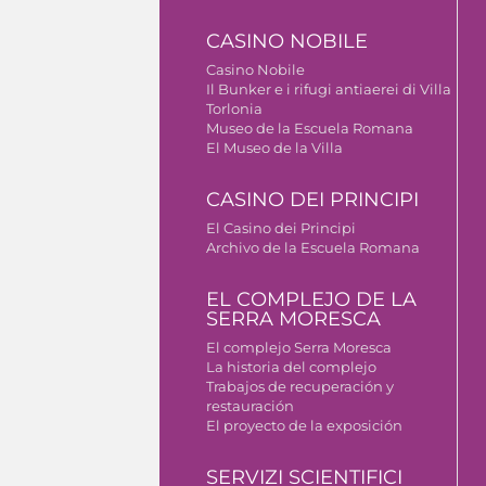
CASINO NOBILE
Casino Nobile
Il Bunker e i rifugi antiaerei di Villa
Torlonia
Museo de la Escuela Romana
El Museo de la Villa
CASINO DEI PRINCIPI
El Casino dei Principi
Archivo de la Escuela Romana
EL COMPLEJO DE LA
SERRA MORESCA
El complejo Serra Moresca
La historia del complejo
Trabajos de recuperación y
restauración
El proyecto de la exposición
SERVIZI SCIENTIFICI