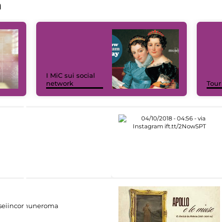
a
I MiC sui social
network
Tour
eiincomuneroma