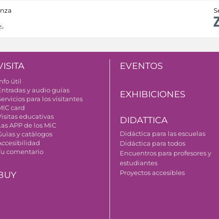
anza
S
VISITA
EVENTOS
nfo útil
Entradas y audio guías
EXHIBICIONES
ervicios para los visitantes
MIC card
Visitas educativas
DIDATTICA
Las APP de los MiC
Didáctica para las escuelas
Guìas y catàlogos
Accesibilidad
Didáctica para todos
Tu comentario
Encuentros para profesores y
estudiantes
Proyectos accesibles
BUY