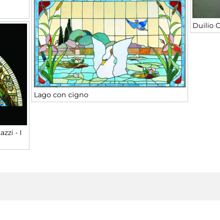
Duilio 
Lago con cigno
zzi - I