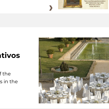
tivos
f the
s in the