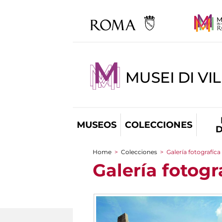
MUSEI DI VI
MUSEOS
COLECCIONES
D
Home
>
Colecciones
>
Galería fotografíca
You are here
Galería fotogr