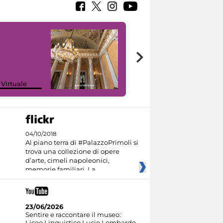
 Virtuale
I like MiC
04/10/2018
Al piano terra di #PalazzoPrimoli si
trova una collezione di opere
d’arte, cimeli napoleonici,
memorie familiari. La
23/06/2026
Sentire e raccontare il museo:
Liceo Linguistico Lucio Lombardo