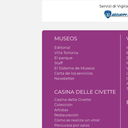
Servizi di Vigil
MUSEOS
Editorial
I
Villa Torlonia
El parque
S
Staff
El Sistema de Museos
Carta de los servicios
Newsletter
CASINA DELLE CIVETTE
Casina delle Civette
Colección
Artistas
Restauración
Cómo se realiza un vitral
Percursos por salas