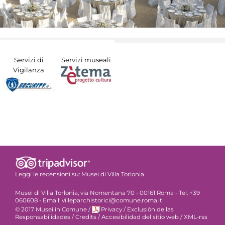
Servizi di
Servizi museali
Vigilanza
Leggi le recensioni su:
Musei di Villa Torlonia
Musei di Villa Torlonia, via Nomentana 70 - 00161 Roma - Tel. +39
060608 - Email: villeparchistorici@comune.roma.it
© 2017 Musei in Comune
/
Privacy
/
Exclusiòn de las
Responsabilidades
/
Credits
/
Accesibilidad del sitio web
/
XML-rss