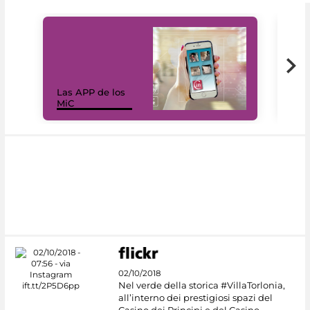
Las APP de los
I Mi
MiC
net
02/10/2018
Nel verde della storica #VillaTorlonia,
all’interno dei prestigiosi spazi del
Casino dei Principi e del Casino