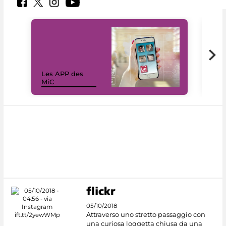
Les APP des
Les
MiC
rés
05/10/2018
Attraverso uno stretto passaggio con
una curiosa loggetta chiusa da una