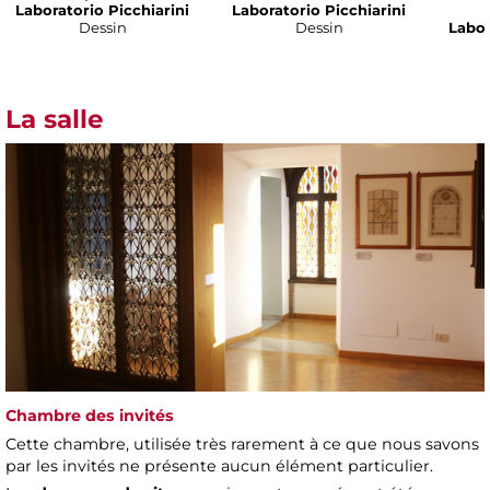
Laboratorio Picchiarini
Laboratorio Picchiarini
Dessin
Dessin
Labor
La salle
Chambre des invités
Cette chambre, utilisée très rarement à ce que nous savons
par les invités ne présente aucun élément particulier.