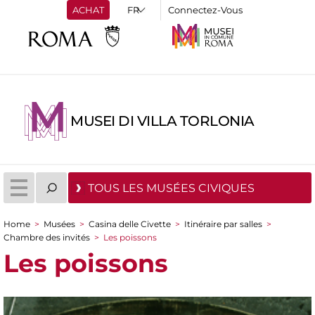
ACHAT
Connectez-Vous
MUSEI DI VILLA TORLONIA
TOUS LES MUSÉES CIVIQUES
Home
>
Musées
>
Casina delle Civette
>
Itinéraire par salles
>
You are here
Chambre des invités
>
Les poissons
Les poissons