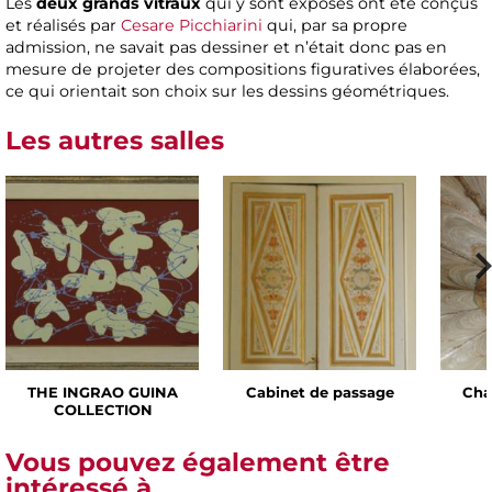
Les
deux grands vitraux
qui y sont exposés ont été conçus
et réalisés par
Cesare Picchiarini
qui, par sa propre
admission, ne savait pas dessiner et n’était donc pas en
mesure de projeter des compositions figuratives élaborées,
ce qui orientait son choix sur les dessins géométriques.
Les autres salles
THE INGRAO GUINA
Cabinet de passage
Cha
COLLECTION
Vous pouvez également être
intéressé à