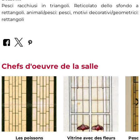
Pesci racchiusi in triangoli. Reticolato dello sfondo a
rettangoli. animali/pesci: pesci, motivi decorativi/geometrici:
rettangoli
Chefs d'oeuvre de la salle
Les poissons
Vitrine avec des fleurs
Pesce