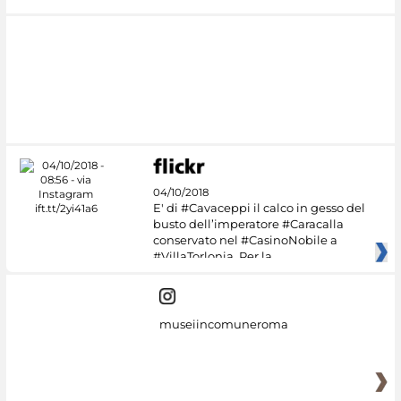
04/10/2018
E' di #Cavaceppi il calco in gesso del
busto dell’imperatore #Caracalla
conservato nel #CasinoNobile a
#VillaTorlonia. Per la
museiincomuneroma