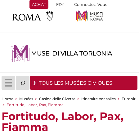
ACHAT
Connectez-Vous
MUSEI DI VILLA TORLONIA
TOUS LES MUSÉES CIVIQUES
Home
>
Musées
>
Casina delle Civette
>
Itinéraire par salles
>
Fumoir
You are here
>
Fortitudo, Labor, Pax, Fiamma
Fortitudo, Labor, Pax,
Fiamma