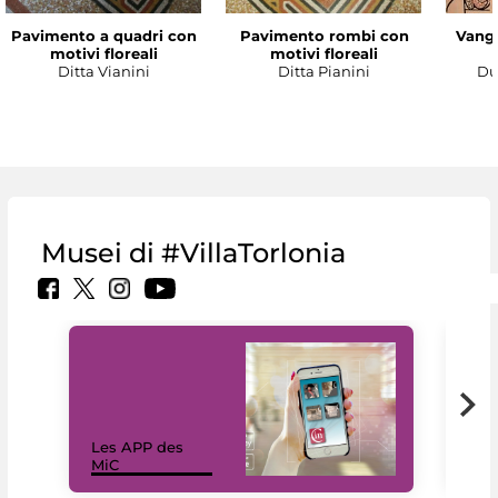
Pavimento a quadri con
Pavimento rombi con
Vanga
motivi floreali
motivi floreali
Ditta Vianini
Ditta Pianini
Du
Musei di #VillaTorlonia
Les APP des
Les
MiC
rés