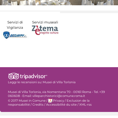
Servizi di
Servizi museali
Vigilanza
Leggi le recensioni su:
Musei di Villa Torlonia
Musei di Villa Torlonia, via Nomentana 70 - 00161 Roma - Tel. +39
060608 - Email: villeparchistorici@comune.roma.it
© 2017 Musei in Comune
/
Privacy
/
Exclusion de la
responsabilité
/
Credits
/
Accessibilité du site
/
XML-rss