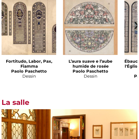
Fortitudo, Labor, Pax,
L’aura suave e l’aube
Ébauch
Fiamma
humide de rosée
l'Égli
Paolo Paschetto
Paolo Paschetto
Dessin
Dessin
Pa
La salle