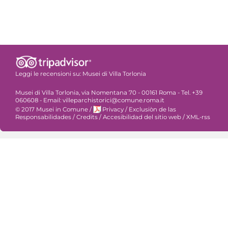
Leggi le recensioni su:
Musei di Villa Torlonia
Musei di Villa Torlonia, via Nomentana 70 - 00161 Roma - Tel. +39
060608 - Email: villeparchistorici@comune.roma.it
© 2017 Musei in Comune
/
Privacy
/
Exclusiòn de las
Responsabilidades
/
Credits
/
Accesibilidad del sitio web
/
XML-rss