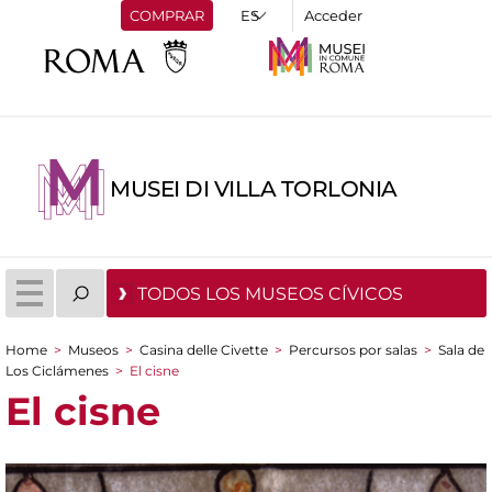
COMPRAR
Acceder
MUSEI DI VILLA TORLONIA
TODOS LOS MUSEOS CÍVICOS
Home
>
Museos
>
Casina delle Civette
>
Percursos por salas
>
Sala de
You are here
Los Ciclámenes
>
El cisne
El cisne