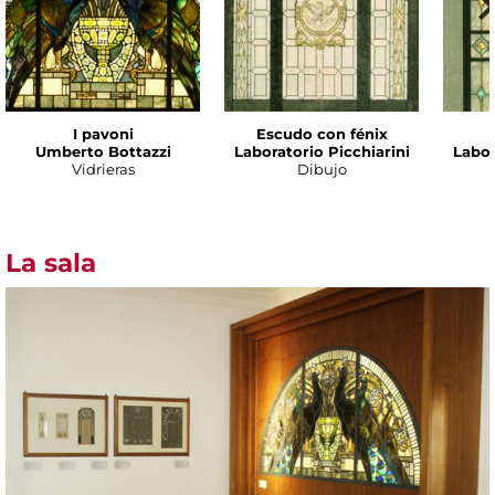
I pavoni
Escudo con fénix
Umberto Bottazzi
Laboratorio Picchiarini
Labor
Vidrieras
Dibujo
La sala