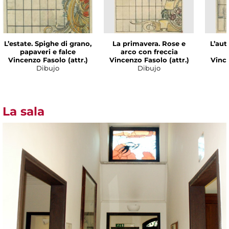
L’estate. Spighe di grano,
La primavera. Rose e
L’aut
papaveri e falce
arco con freccia
Vincenzo Fasolo (attr.)
Vincenzo Fasolo (attr.)
Vince
Dibujo
Dibujo
La sala