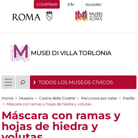
COMPRAR
Acceder
MUSEI DI VILLA TORLONIA
TODOS LOS MUSEOS CÍVICOS
Home
>
Museos
>
Casina delle Civette
>
Percursos por salas
>
Pasillo
You are here
>
Máscara con ramas y hojas de hiedra y volutas
Máscara con ramas y
hojas de hiedra y
volutas