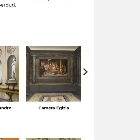
erduti.
sandro
Camera Egizia
Gabinetto di Venere