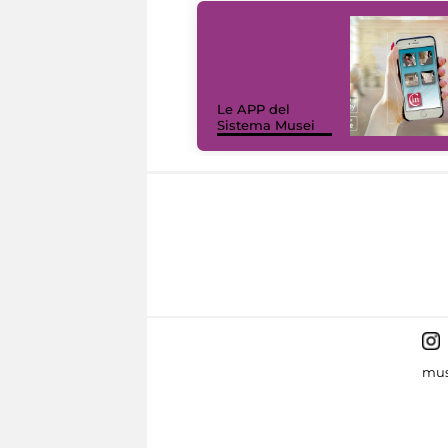
Le APP del
Sistema Musei
mus