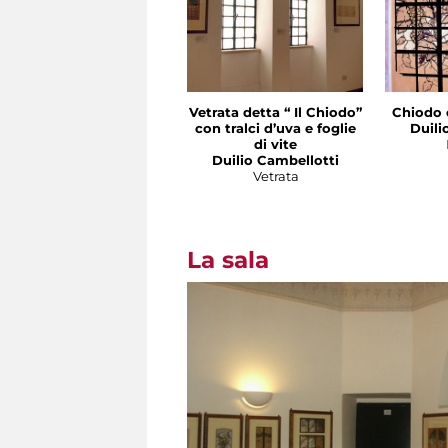
Vetrata detta “ Il Chiodo”
Chiodo 
con tralci d’uva e foglie
Duili
di vite
Duilio Cambellotti
Vetrata
La sala