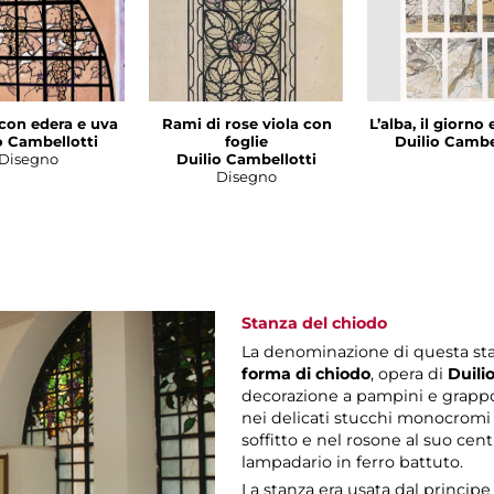
con edera e uva
Rami di rose viola con
L’alba, il giorno 
o Cambellotti
foglie
Duilio Cambe
Disegno
Duilio Cambellotti
Disegno
Stanza del chiodo
La denominazione di questa sta
forma di chiodo
, opera di
Duili
decorazione a pampini e grappol
nei delicati stucchi monocromi 
soffitto e nel rosone al suo cent
lampadario in ferro battuto.
La stanza era usata dal princip