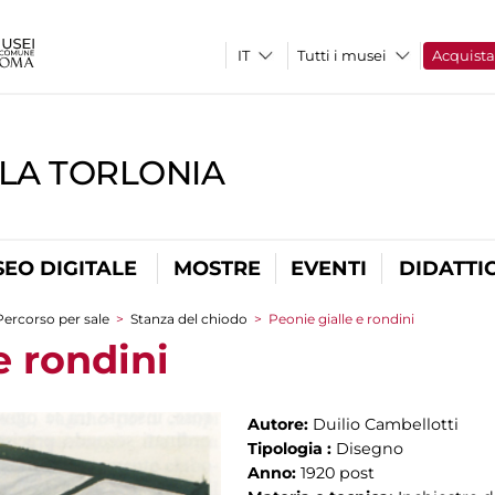
Tutti i musei
Acquist
LLA TORLONIA
EO DIGITALE
MOSTRE
EVENTI
DIDATTI
Percorso per sale
>
Stanza del chiodo
>
Peonie gialle e rondini
e rondini
Autore:
Duilio Cambellotti
Tipologia :
Disegno
Anno:
1920 post