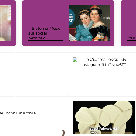
Il Sistema Musei
sui social
network
Tour
eiincomuneroma