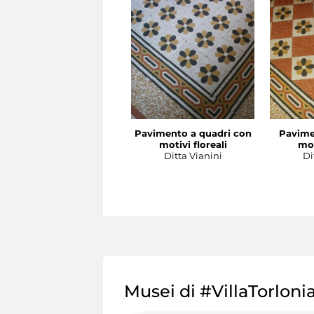
Pavimento a quadri con
Pavime
motivi floreali
mot
Ditta Vianini
Di
Musei di #VillaTorloni