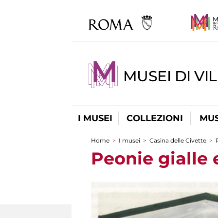
MUSEI DI VI
I MUSEI
COLLEZIONI
MUS
Home
>
I musei
>
Casina delle Civette
>
Tu sei qui
Peonie gialle 