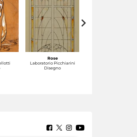
Rose
Gocce
llotti
Laboratorio Picchiarini
Laboratorio Picchiarini
o
Disegno
Disegno