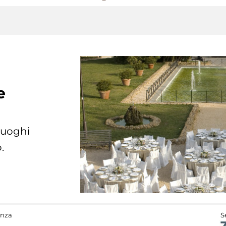
e
 luoghi
.
anza
S