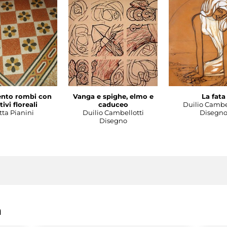
nto rombi con
Vanga e spighe, elmo e
La fata
ivi floreali
caduceo
Duilio Cambe
tta Pianini
Duilio Cambellotti
Disegn
Disegno
a