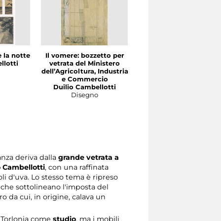
e la notte
Il vomere: bozzetto per
Peonie gialle e rondini
llotti
vetrata del Ministero
Duilio Cambellotti
dell’Agricoltura, Industria
Disegno
e Commercio
Duilio Cambellotti
Disegno
nza deriva dalla
grande vetrata a
o Cambellotti
, con una raffinata
i d'uva. Lo stesso tema è ripreso
che sottolineano l'imposta del
ro da cui, in origine, calava un
e Torlonia come
studio
, ma i mobili