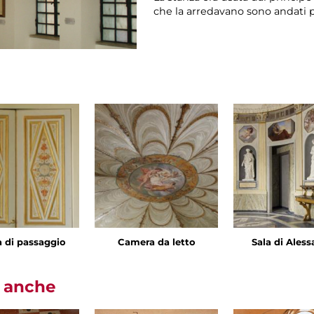
che la arredavano sono andati p
a di passaggio
Camera da letto
Sala di Ales
i anche