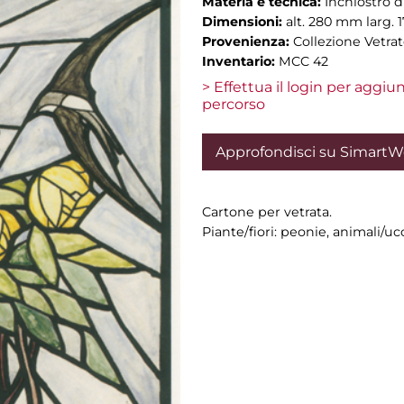
Materia e tecnica:
Inchiostro d
Dimensioni:
alt. 280 mm larg.
Provenienza:
Collezione Vetrat
Inventario:
MCC 42
> Effettua il login per aggi
percorso
Approfondisci su Simart
Cartone per vetrata.
Piante/fiori: peonie, animali/ucc