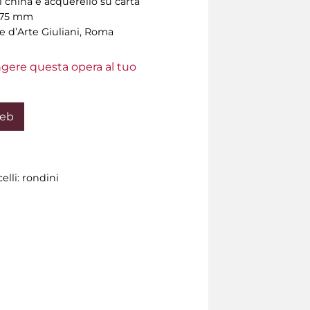
i china e acquerello su carta
 175 mm
e d’Arte Giuliani, Roma
ungere questa opera al tuo
Web
elli: rondini