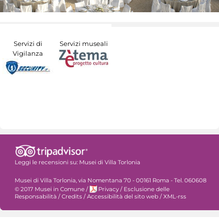
Servizi di
Servizi museali
Vigilanza
Leggi le recensioni su:
Musei di Villa Torlonia
Musei di Villa Torlonia, via Nomentana 70 - 00161 Roma - Tel. 060608
© 2017 Musei in Comune
/
Privacy
/
Esclusione delle
Responsabilità
/
Credits
/
Accessibilità del sito web
/
XML-rss