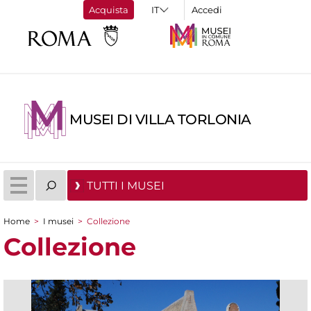
Acquista
Accedi
MUSEI DI VILLA TORLONIA
TUTTI I MUSEI
Home
>
I musei
>
Collezione
Tu sei qui
Collezione