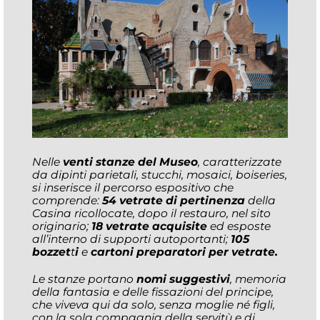
Nelle
venti stanze del Museo
, caratterizzate
da dipinti parietali, stucchi, mosaici, boiseries,
si inserisce il percorso espositivo che
comprende:
54 vetrate di pertinenza
della
Casina ricollocate, dopo il restauro, nel sito
originario;
18 vetrate acquisite
ed esposte
all’interno di supporti autoportanti;
105
bozzet
t
i
e
cartoni preparatori per vetrate.
Le stanze portano
nomi suggestivi
, memoria
della fantasia e delle fissazioni del principe,
che viveva qui da solo, senza moglie né figli,
con la sola compagnia della servitù e di