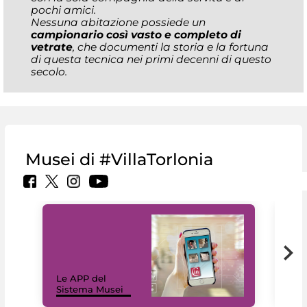
pochi amici.
Nessuna abitazione possiede un
campionario così vasto e completo di
vetrate
, che documenti la storia e la fortuna
di questa tecnica nei primi decenni di questo
secolo.
Musei di #VillaTorlonia
Il 
Le APP del
Mus
Sistema Musei
net