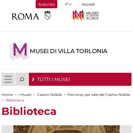
Acquista
Accedi
MUSEI DI VILLA TORLONIA
TUTTI I MUSEI
Home
>
I musei
>
Casino Nobile
>
Percorso per sale del Casino Nobile
Tu sei qui
>
Biblioteca
Biblioteca