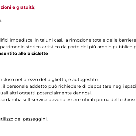
uzioni e gratuità
;
.
ifici impedisca, in taluni casi, la rimozione totale delle barrie
o patrimonio storico-artistico da parte del più ampio pubblico p
sentito alle biciclette
incluso nel prezzo del biglietto, e autogestito.
, il personale addetto può richiedere di depositare negli spazi
uali altri oggetti potenzialmente dannosi.
guardaroba self-service devono essere ritirati prima della chiu
ilizzo dei passeggini.