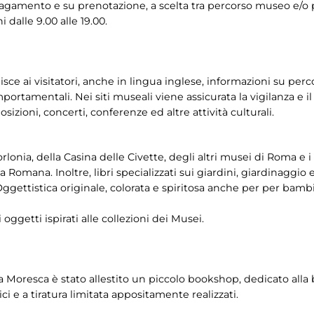
 pagamento e su prenotazione, a scelta tra percorso museo e/o
 dalle 9.00 alle 19.00.
nisce ai visitatori, anche in lingua inglese, informazioni su per
portamentali. Nei siti museali viene assicurata la vigilanza e il
sizioni, concerti, conferenze ed altre attività culturali.
 Torlonia, della Casina delle Civette, degli altri musei di Roma e
 Romana. Inoltre, libri specializzati sui giardini, giardinaggio e
Oggettistica originale, colorata e spiritosa anche per per bambi
i oggetti ispirati alle collezioni dei Musei.
a Moresca è stato allestito un piccolo bookshop, dedicato alla b
ci e a tiratura limitata appositamente realizzati.