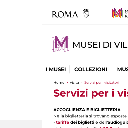
MUSEI DI VI
I MUSEI
COLLEZIONI
MUS
Home
>
Visita
>
Servizi per i visitatori
Tu sei qui
Servizi per i vi
ACCOGLIENZA E BIGLIETTERIA
Nella biglietteria si trovano esposte i
-
tariffe
dei biglietti
e dell
'
audiogui