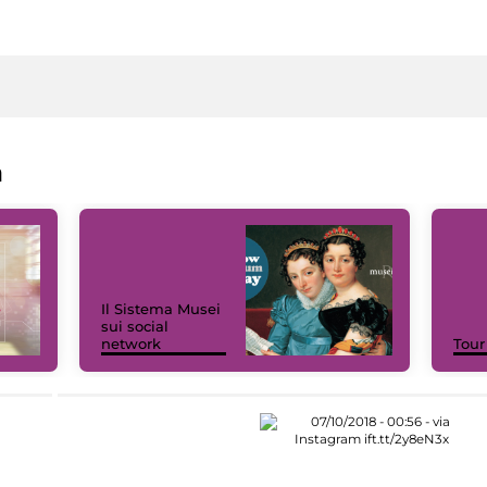
a
Il Sistema Musei
sui social
network
Tour