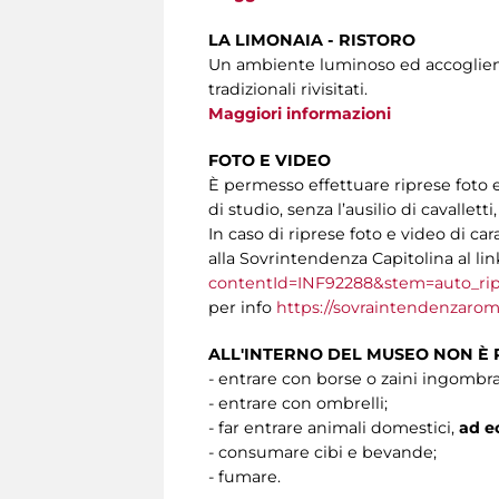
LA LIMONAIA - RISTORO
Un ambiente luminoso ed accogliente 
tradizionali rivisitati.
Maggiori informazioni
FOTO E VIDEO
È permesso effettuare riprese foto 
di studio, senza l’ausilio di cavalletti
In caso di riprese foto e video di ca
alla Sovrintendenza Capitolina al li
contentId=INF92288&stem=auto_rip
per info
https://sovraintendenzaroma
ALL'INTERNO DEL MUSEO NON È
- entrare con borse o zaini ingombra
- entrare con ombrelli;
- far entrare animali domestici,
ad ec
- consumare cibi e bevande;
- fumare.