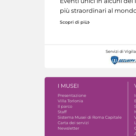
Eventi unici in alcuni dei
più straordinari al mondo
Scopri di più
Servizi di Vigil
I MUSEI
Presentazione
Villa Torlonia
Il parco
S
Staff
Sistema Musei di Roma Capitale
V
Carta dei servizi
Newsletter
A