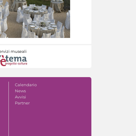
ervizi museali
Calendario
News
Avvisi
Partner