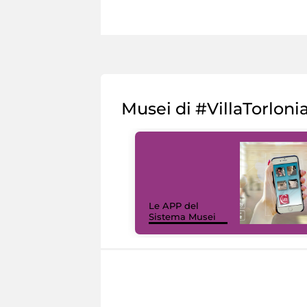
Musei di #VillaTorloni
Le APP del
Sistema Musei