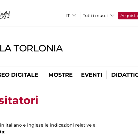
Tutti i musei
Acquist
LLA TORLONIA
EO DIGITALE
MOSTRE
EVENTI
DIDATTI
sitatori
n italiano e inglese le indicazioni relative a:
da
;