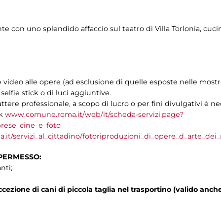
con uno splendido affaccio sul teatro di Villa Torlonia, cucina
e video alle opere (ad esclusione di quelle esposte nelle mos
, selfie stick o di luci aggiuntive.
rattere professionale, a scopo di lucro o per fini divulgativi è n
nk
www.comune.roma.it/web/it/scheda-servizi.page?
rese_cine_e_foto
.it/servizi_al_cittadino/fotoriproduzioni_di_opere_d_arte_dei
 PERMESSO:
nti;
cezione di cani di piccola taglia nel trasportino (valido anch