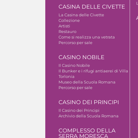
CASINA DELLE CIVETTE
La Casina delle Civette
Collezione
Artisti
Restauro
Come si realizza una vetrata
Percorso per sale
CASINO NOBILE
Il Casino Nobile
Il Bunker e i rifugi antiaerei di Villa
Torlonia
Museo della Scuola Romana
Percorso per sale
CASINO DEI PRINCIPI
Il Casino dei Principi
Archivio della Scuola Romana
COMPLESSO DELLA
SERRA MORESCA