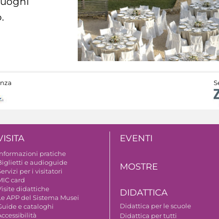
 luoghi
.
anza
S
VISITA
EVENTI
Informazioni pratiche
Biglietti e audioguide
MOSTRE
ervizi per i visitatori
MIC card
isite didattiche
DIDATTICA
Le APP del Sistema Musei
Didattica per le scuole
Guide e cataloghi
ccessibilità
Didattica per tutti