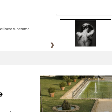
eiincomuneroma
e