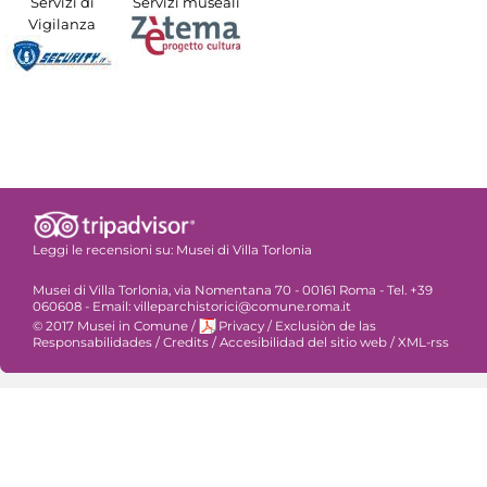
Servizi di
Servizi museali
Vigilanza
Leggi le recensioni su:
Musei di Villa Torlonia
Musei di Villa Torlonia, via Nomentana 70 - 00161 Roma - Tel. +39
060608 - Email: villeparchistorici@comune.roma.it
© 2017 Musei in Comune
/
Privacy
/
Exclusiòn de las
Responsabilidades
/
Credits
/
Accesibilidad del sitio web
/
XML-rss