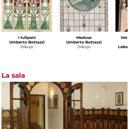
I tulipani
Meduse
Vetr
Umberto Bottazzi
Umberto Bottazzi
Dibujo
Dibujo
Labor
La sala