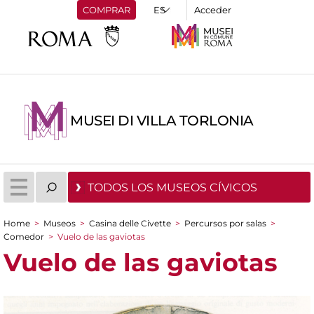
COMPRAR
Acceder
MUSEI DI VILLA TORLONIA
TODOS LOS MUSEOS CÍVICOS
Home
>
Museos
>
Casina delle Civette
>
Percursos por salas
>
You are here
Comedor
>
Vuelo de las gaviotas
Vuelo de las gaviotas