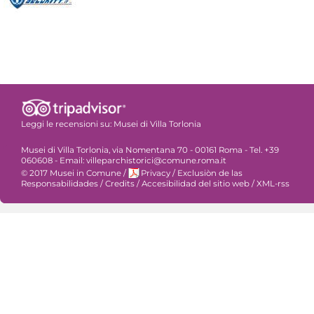
Leggi le recensioni su:
Musei di Villa Torlonia
Musei di Villa Torlonia, via Nomentana 70 - 00161 Roma - Tel. +39
060608 - Email: villeparchistorici@comune.roma.it
© 2017 Musei in Comune
/
Privacy
/
Exclusiòn de las
Responsabilidades
/
Credits
/
Accesibilidad del sitio web
/
XML-rss