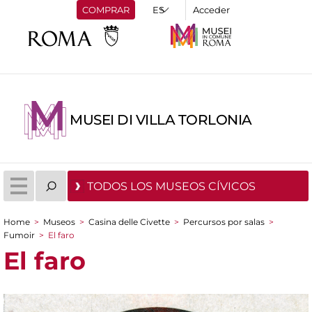
COMPRAR
Acceder
MUSEI DI VILLA TORLONIA
TODOS LOS MUSEOS CÍVICOS
Home
>
Museos
>
Casina delle Civette
>
Percursos por salas
>
You are here
Fumoir
>
El faro
El faro