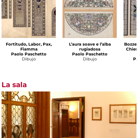
Fortitudo, Labor, Pax,
L’aura soave e l’alba
Bozzet
Fiamma
rugiadosa
Chies
Paolo Paschetto
Paolo Paschetto
Dibujo
Dibujo
Pa
La sala