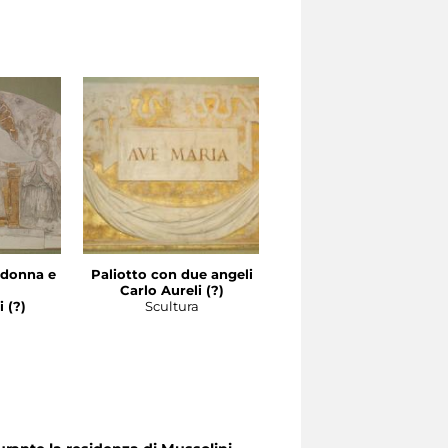
adonna e
Paliotto con due angeli
Carlo Aureli (?)
 (?)
Scultura
a