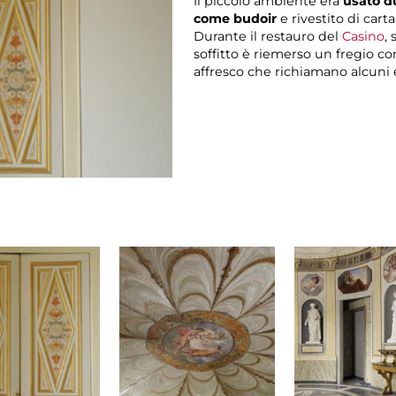
Il piccolo ambiente era
usato d
come budoir
e rivestito di carta
Durante il restauro del
Casino
,
soffitto è riemerso un fregio c
affresco che richiamano alcuni 