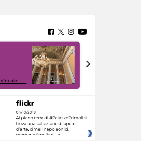
 Virtuale
I like MiC
04/10/2018
Al piano terra di #PalazzoPrimoli si
trova una collezione di opere
d’arte, cimeli napoleonici,
memorie familiari. La