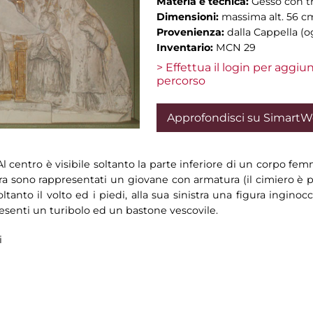
Materia e tecnica:
Gesso con tr
Dimensioni:
massima alt. 56 cm
Provenienza:
dalla Cappella (o
Inventario:
MCN 29
> Effettua il login per aggi
percorso
Approfondisci su Simart
 Al centro è visibile soltanto la parte inferiore di un corpo fe
stra sono rappresentati un giovane con armatura (il cimiero è po
oltanto il volto ed i piedi, alla sua sinistra una figura inginoc
esenti un turibolo ed un bastone vescovile.
i