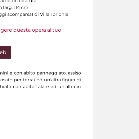
acce di doratura
 larg. 114 cm
ggi scomparsa) di Villa Torlonia
ungere questa opera al tuo
Web
mminile con abito panneggiato, assiso
sato per terra) ed un'altra figura di
chiata con abito talare ed un'altra in