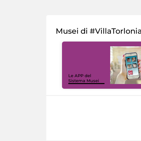
Musei di #VillaTorloni
Le APP del
Sistema Musei