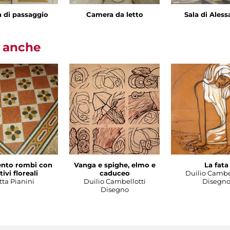
a di passaggio
Camera da letto
Sala di Ales
i anche
nto rombi con
Vanga e spighe, elmo e
La fata
ivi floreali
caduceo
Duilio Cambe
tta Pianini
Duilio Cambellotti
Disegn
Disegno