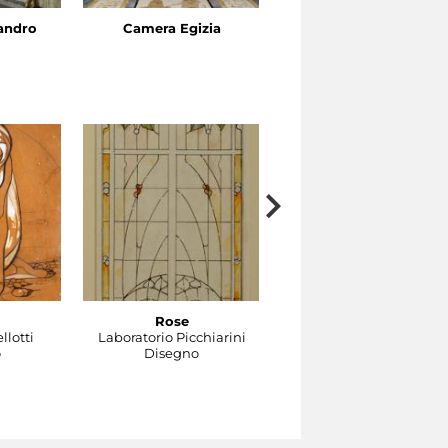
sandro
Camera Egizia
Gabinetto di Venere
Rose
Gocce
llotti
Laboratorio Picchiarini
Laboratorio Picchiarini
o
Disegno
Disegno