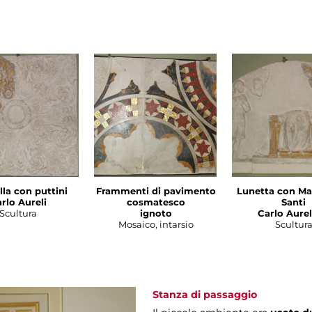
la con puttini
Frammenti di pavimento
Lunetta con M
rlo Aureli
cosmatesco
Santi
Scultura
ignoto
Carlo Aureli
Mosaico, intarsio
Scultur
Stanza di passaggio