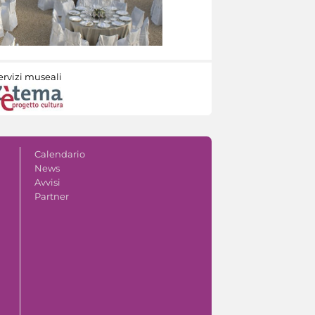
ervizi museali
Calendario
News
Avvisi
Partner