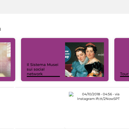
a
Il Sistema Musei
sui social
network
Tour