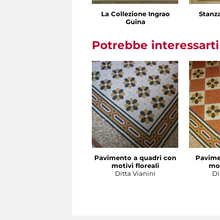
La Collezione Ingrao
Stanz
Guina
Potrebbe interessart
Pavimento a quadri con
Pavime
motivi floreali
mot
Ditta Vianini
Di