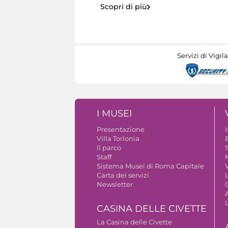
Scopri di più
Servizi di Vigil
I MUSEI
Presentazione
Villa Torlonia
Il parco
S
Staff
Sistema Musei di Roma Capitale
V
Carta dei servizi
Newsletter
A
CASINA DELLE CIVETTE
La Casina delle Civette