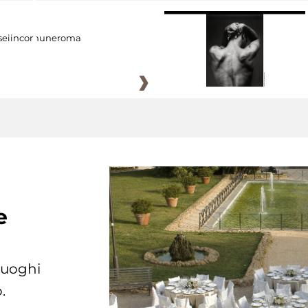
eiincomuneroma
e
 luoghi
.