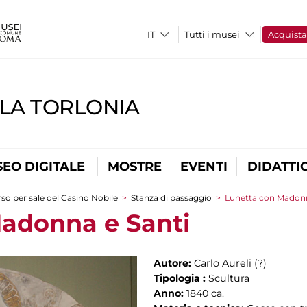
Tutti i musei
Acquist
LLA TORLONIA
EO DIGITALE
MOSTRE
EVENTI
DIDATTI
so per sale del Casino Nobile
>
Stanza di passaggio
>
Lunetta con Madonn
adonna e Santi
Autore:
Carlo Aureli (?)
Tipologia :
Scultura
Anno:
1840 ca.