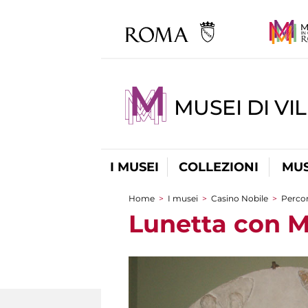
MUSEI DI VI
I MUSEI
COLLEZIONI
MUS
Home
>
I musei
>
Casino Nobile
>
Percor
Tu sei qui
Lunetta con M