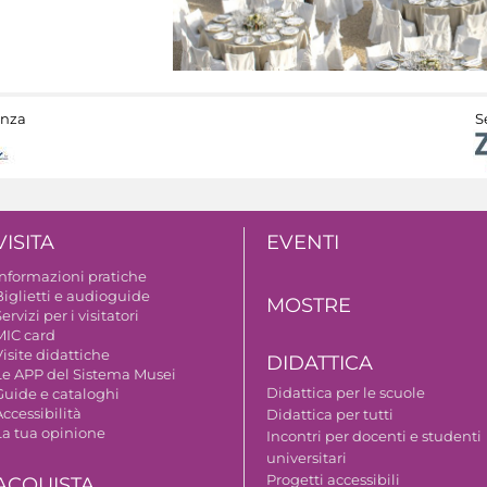
anza
S
VISITA
EVENTI
Informazioni pratiche
Biglietti e audioguide
MOSTRE
ervizi per i visitatori
MIC card
isite didattiche
DIDATTICA
Le APP del Sistema Musei
Didattica per le scuole
Guide e cataloghi
ccessibilità
Didattica per tutti
La tua opinione
Incontri per docenti e studenti
universitari
Progetti accessibili
ACQUISTA