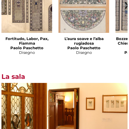
Fortitudo, Labor, Pax,
L’aura soave e l’alba
Bozzet
Fiamma
rugiadosa
Chies
Paolo Paschetto
Paolo Paschetto
Disegno
Disegno
Pa
La sala