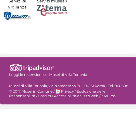
Servizi di
Servizi museali
Vigilanza
Leggi le recensioni su:
Musei di Villa Torlonia
Musei di Villa Torlonia, via Nomentana 70 - 00161 Roma - Tel. 060608
© 2017 Musei in Comune
/
Privacy
/
Esclusione delle
Responsabilità
/
Credits
/
Accessibilità del sito web
/
XML-rss