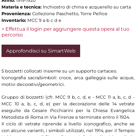
Anno:
1919-1920
Materia e tecnica:
Inchiostro di china e acquerello su carta
Provenienza:
Collezione Paschetto, Torre Pellice
Inventario:
MCC 9 a b c d e
> Effettua il login per aggiungere questa opera al tuo
percorso
Approfondisci su SimartWeb
5 bozzetti collocati insieme su un supporto cartaceo.
Iconografia sacra/simboli: croce, arca galleggia sulle acque,
motivi decorativi/geometrici.
Gruppo di bozzetti (cfr. MCC 9 b, c, d, e - MCC 11 a, b, c, d -
MCC 10 a, b, c, d, e) per la decorazione delle 14 vetrate
eseguite da Cesare Picchiarini per la Chiesa Evangelica
Metodista di Roma in Via Firenze e terminate entro il 1924.
Il ciclo di vetrate riprende a livello iconografico, anche se
con alcune varianti, i simboli utilizzati, nel 1914, per il Tempio