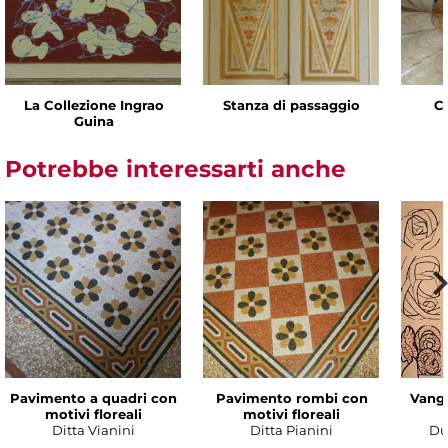
La Collezione Ingrao
Stanza di passaggio
C
Guina
Potrebbe interessarti anche
Pavimento a quadri con
Pavimento rombi con
Vanga
motivi floreali
motivi floreali
Ditta Vianini
Ditta Pianini
Du