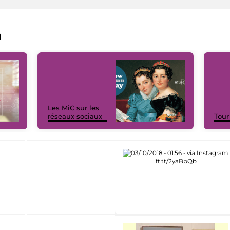
a
Les MiC sur les
réseaux sociaux
Tour