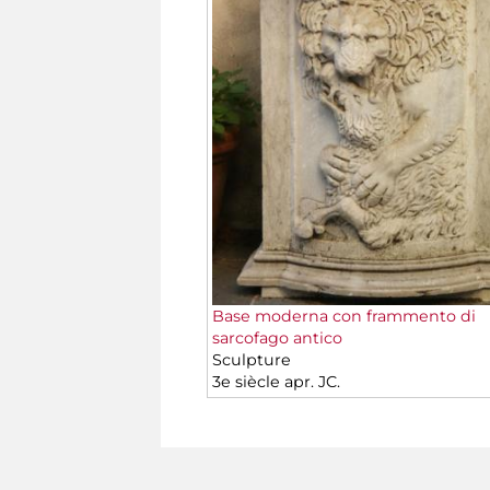
Base moderna con frammento di
sarcofago antico
Sculpture
3e siècle apr. JC.