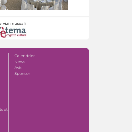
ervizi museali
Calendrier
News
Avis
Sponsor
s et