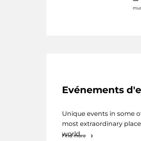
mus
Evénements d'e
Unique events in some o
most extraordinary place
world.
Find more