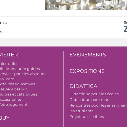
anza
S
VISITER
EVÉNEMENTS
nfos utiles
illets et audio guides
EXPOSITIONS
ervices pour les visiteurs
MIC card
Activités éducatives
DIDATTICA
Les APP des MiC
Didactique pour les écoles
Guides et catalogues
ccessibilité
Didactique pour tous
Votre jugement
Rencontres pour les enseignant
les étudiants
Projets accessibles
BUY