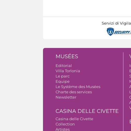
Servizi di Vigil
MUSÉES
Editorial
I
Villa Torlonia
B
Le parc
S
Equipe
Le Système des Musées
Charte des services
Newsletter
A
CASINA DELLE CIVETTE
Casina delle Civette
Collection
Artistes