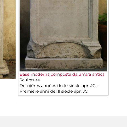
Base moderna composta da un’ara antica
Sculpture
Dernières années du Ie siècle apr. JC. -
Première anni del II siècle apr. JC.