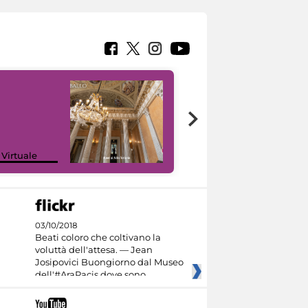
 Virtuale
I like MiC
03/10/2018
Beati coloro che coltivano la
voluttà dell'attesa. — Jean
Josipovici Buongiorno dal Museo
dell'#AraPacis dove sono