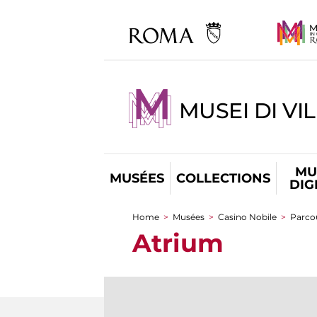
MUSEI DI VI
MU
MUSÉES
COLLECTIONS
DIG
Home
>
Musées
>
Casino Nobile
>
Parcou
You are here
Atrium