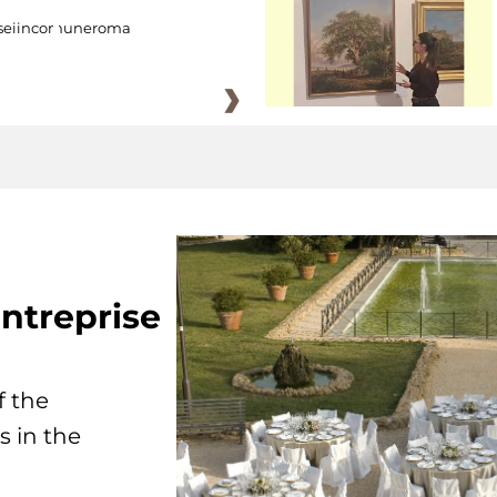
eiincomuneroma
ntreprise
f the
s in the