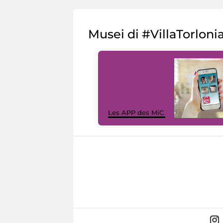
Musei di #VillaTorloni
Les APP des MiC