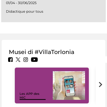
01/04 - 30/06/2025
Didactique pour tous
Musei di #VillaTorlonia
Les APP des
Les
MiC
rés