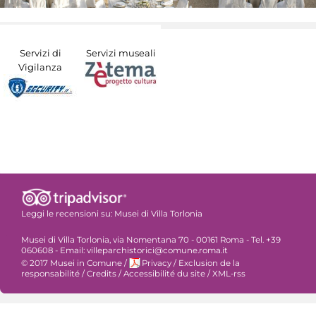
Servizi di
Servizi museali
Vigilanza
Leggi le recensioni su:
Musei di Villa Torlonia
Musei di Villa Torlonia, via Nomentana 70 - 00161 Roma - Tel. +39
060608 - Email: villeparchistorici@comune.roma.it
© 2017 Musei in Comune
/
Privacy
/
Exclusion de la
responsabilité
/
Credits
/
Accessibilité du site
/
XML-rss