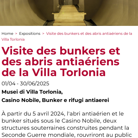
Home
>
Expositions
>
Visite des bunkers et des abris antiaériens de la
You are here
Villa Torlonia
Visite des bunkers et
des abris antiaériens
de la Villa Torlonia
01/04 - 30/06/2025
Musei di Villa Torlonia,
Casino Nobile, Bunker e rifugi antiaerei
À partir du 5 avril 2024, l'abri antiaérien et le
bunker situés sous le Casino Nobile, deux
structures souterraines construites pendant la
Seconde Guerre mondiale, rouvriront au public