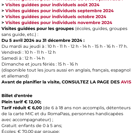
>
Visites guidées pour individuels août 2024
>
Visites guidées pour individuels septembre 2024
>
Visites guidées pour individuels octobre 2024
>
Visites guidées pour individuels novembre 2024
Visites guidées pour les groupes
(écoles, guides, groupes
sans guide, etc.) :
Du 5 avril 2024 au 31 décembre 2024 :
Du mardi au jeudi à : 10 h - 11 h - 12 h - 14 h - 15 h - 16 h - 17 h.
Vendredi : 10 h - 11 h - 12 h
Samedi à : 12 h - 14 h
Dimanche et jours fériés : 15 h - 16 h
(disponible tout les jours aussi en anglais, français, espagnol
et allemand)
Avant de planifier la visite,
CONSULTEZ LA PAGE DES
AVIS
Billet d'entrée
Plein tarif € 12,00;
Tarif réduit € 6,00
(de 6 à 18 ans non accomplis, détenteurs
de la carte MIC et du RomaPass, personnes handicapées
avec accompagnateur) ;
Gratuit: enfants de 0 à 5 ans;
Écoles: € 70,00 par groupe;