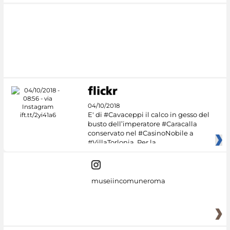
04/10/2018
E' di #Cavaceppi il calco in gesso del
busto dell’imperatore #Caracalla
conservato nel #CasinoNobile a
#VillaTorlonia. Per la
museiincomuneroma