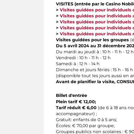
VISITES (entrée par le Casino Nobile
>
Visites guidées pour individuels d
>
Visites guidées pour individuels
>
Visites guidées pour individuel
>
Visites guidées pour individuels
>
Visites guidées pour individuel
Visites guidées pour les groupes
(é
Du 5 avril 2024 au 31 décembre 202
Du mardi au jeudi à : 10 h - 11 h - 12 h -
Vendredi : 10 h - 11 h - 12 h
Samedi à : 12 h - 14 h
Dimanche et jours fériés : 15 h - 16 h
(disponible tout les jours aussi en a
Avant de planifier la visite,
CONSUL
Billet d'entrée
Plein tarif € 12,00;
Tarif réduit € 6,00
(de 6 à 18 ans n
accompagnateur) ;
Gratuit: enfants de 0 à 5 ans;
Écoles: € 70,00 par groupe;
Groupes publics non scolaires : € 