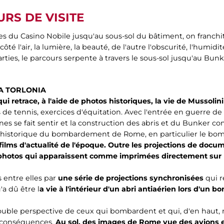
RS DE VISITE
les du Casino Nobile jusqu'au sous-sol du bâtiment, on franchi
ôté l'air, la lumière, la beauté, de l'autre l'obscurité, l'hum
rties, le parcours serpente à travers le sous-sol jusqu'au Bun
LA TORLONIA
ui retrace, à l'aide de photos historiques, la vie de Mussolini 
 de tennis, exercices d'équitation. Avec l'entrée en guerre de l'
nes se fait sentir et la construction des abris et du Bunker
ode historique du bombardement de Rome, en particulier le b
films d'actualité de l'époque. Outre les projections de docume
 photos qui apparaissent comme imprimées directement sur 
s entre elles par
une série de projections synchronisées
qui r
a dû être l
a vie à l'intérieur d'un abri antiaérien lors d'un
ouble perspective de ceux qui bombardent et qui, d'en haut, n
s conséquences.
Au sol, des images de Rome vue des avions 