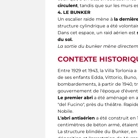
circulent
, tandis que sur les murs es
4. LE BUNKER
Un escalier raide mène à
la dernière
structure cylindrique a été volonta
Dans cet espace, un raid aérien est
du sol.
La sortie du bunker mène directemen
CONTEXTE HISTORIQ
Entre 1929 et 1943, la Villa Torloni
de ses enfants Edda, Vittorio, Buno,
bombardements, à partir de 1940, tro
gouvernement de l'époque d'éventue
Le premier abri
a été aménagé en ad
"del Fucino", près du théâtre. Rapid
Nobile.
L'abri antiaérien
a été construit en 
centimètres de béton armé, étaient 
La structure blindée du Bunker, en