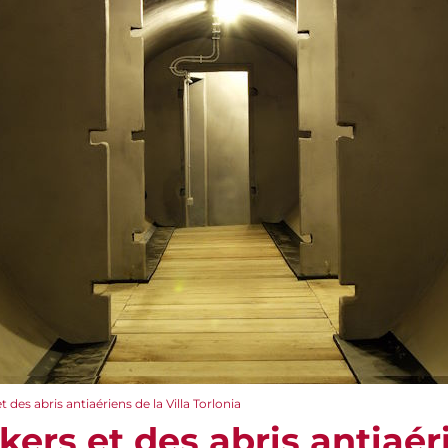
t des abris antiaériens de la Villa Torlonia
kers et des abris antiaéri