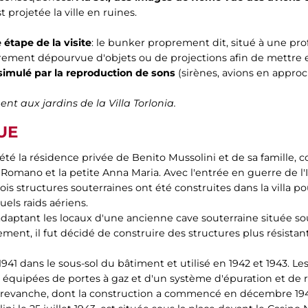
t projetée la ville en ruines.
 étape de la visite
: le bunker proprement dit, situé à une pr
irement dépourvue d'objets ou de projections afin de mettre en
simulé par la reproduction de sons
(sirènes, avions en appro
t aux jardins de la Villa Torlonia.
UE
a a été la résidence privée de Benito Mussolini et de sa famill
 Romano et la petite Anna Maria. Avec l'entrée en guerre de l'I
is structures souterraines ont été construites dans la villa p
ls raids aériens.
aptant les locaux d'une ancienne cave souterraine située sou
ement, il fut décidé de construire des structures plus résistan
1941 dans le sous-sol du bâtiment et utilisé en 1942 et 1943. Le
équipées de portes à gaz et d'un système d'épuration et de r
 revanche, dont la construction a commencé en décembre 1942