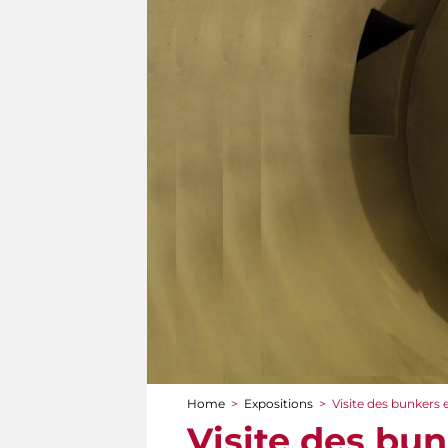
Home
>
Expositions
>
Visite des bunkers e
You are here
Visite des bun