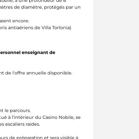
o Nobile, à une profondeur de 6
 mètres de diamètre, protégés par un
uaient encore.
ris antiaériens de Villa Torlonia)
 personnel enseignant de
nt de l'offre annuelle disponible.
nt le parcours.
é à l'intérieur du Casino Nobile, se
es escaliers raides.
urs de préparation et sera visible à