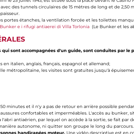
ini le 25 juillet 1943, est située sous la place devant le Casin
x avec des tunnels circulaires de 15 mètres de long et de 2,50
paisseur.
s portes étanches, la ventilation forcée et les toilettes manq
l Bunker e i rifugi antiaerei di Villa Torlonia
(Le Bunker et les ab
ÉRALES
lles qui sont accompagnées d'un guide, sont conduites par le
s en italien, anglais, français, espagnol et allemand;
lle métropolitaine, les visites sont gratuites jusqu'à épuiseme
 50 minutes et il n'y a pas de retour en arrière possible penda
ussures confortables et imperméables. L'accès au bunker, situ
 à l'abri antiaérien, par lequel on accède à la sortie, se fait par d
 manière autonome, ni quitter son groupe le long du parcours.
personnes handicapées moteur.
Une vidéo descriptive est en co