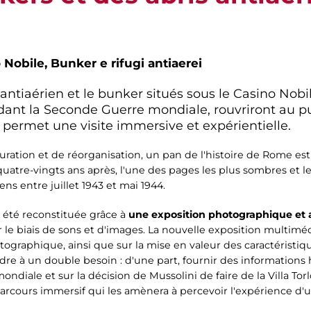
 Nobile, Bunker e rifugi antiaerei
ri antiaérien et le bunker situés sous le Casino Nob
dant la Seconde Guerre mondiale, rouvriront au p
permet une visite immersive et expérientielle.
uration et de réorganisation, un pan de l'histoire de Rome e
quatre-vingts ans après, l'une des pages les plus sombres et le
s entre juillet 1943 et mai 1944.
 été reconstituée grâce à
une exposition photographique et 
r le biais de sons et d'images. La nouvelle exposition multim
ographique, ainsi que sur la mise en valeur des caractéristiqu
re à un double besoin : d'une part, fournir des informations
ale et sur la décision de Mussolini de faire de la Villa Torlon
 parcours immersif qui les amènera à percevoir l'expérience d'un