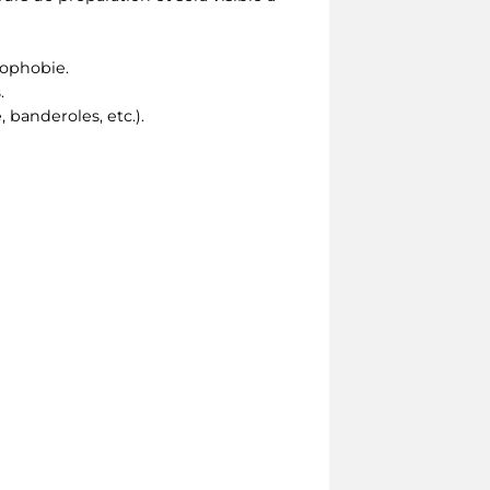
nophobie.
.
 banderoles, etc.).