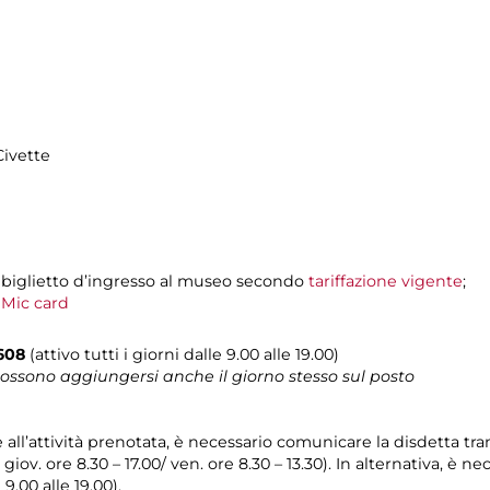
Civette
 biglietto d’ingresso al museo secondo
tariffazione vigente
;
i
Mic card
608
(attivo tutti i giorni dalle 9.00 alle 19.00)
 possono aggiungersi anche il giorno stesso sul posto
e all’attività prenotata, è necessario comunicare la disdetta tr
l giov. ore 8.30 – 17.00/ ven. ore 8.30 – 13.30). In alternativa, è
 9.00 alle 19.00).