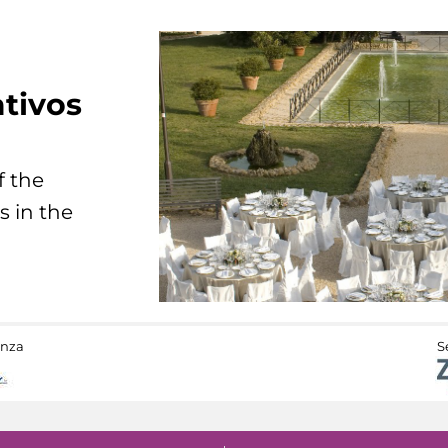
tivos
f the
s in the
anza
S