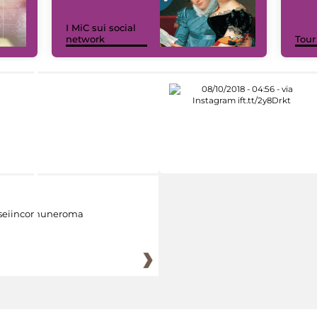
I MiC sui social
network
Tour
eiincomuneroma