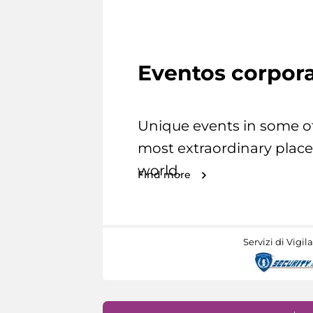
Eventos corpora
Unique events in some o
most extraordinary place
world.
Find more
Servizi di Vigil