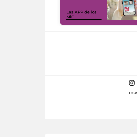
Las APP de los
MiC
mus