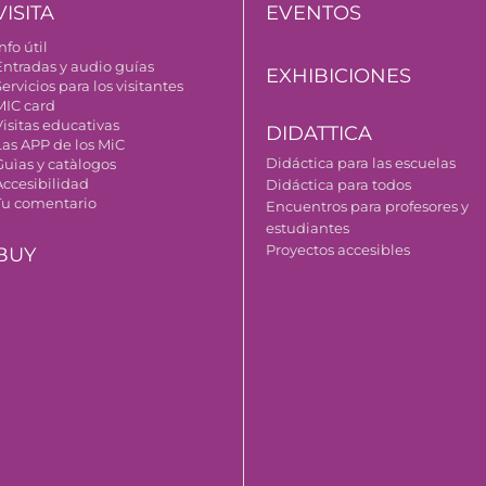
VISITA
EVENTOS
nfo útil
Entradas y audio guías
EXHIBICIONES
ervicios para los visitantes
MIC card
Visitas educativas
DIDATTICA
Las APP de los MiC
Didáctica para las escuelas
Guìas y catàlogos
Accesibilidad
Didáctica para todos
Tu comentario
Encuentros para profesores y
estudiantes
Proyectos accesibles
BUY