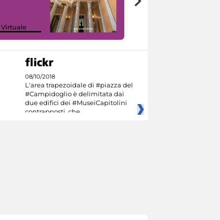
 Virtuale
I like MiC
08/10/2018
L'area trapezoidale di #piazza del
#Campidoglio è delimitata dai
due edifici dei #MuseiCapitolini
contrapposti, che