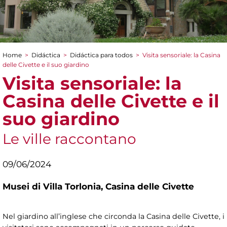
Home
>
Didáctica
>
Didáctica para todos
>
Visita sensoriale: la Casina
You are here
delle Civette e il suo giardino
Visita sensoriale: la
Casina delle Civette e il
suo giardino
Le ville raccontano
09/06/2024
Musei di Villa Torlonia,
Casina delle Civette
Nel giardino all’inglese che circonda la Casina delle Civette, i