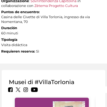
Organizzazione
:
Sovrintendenza Capitolina
in
collaborazione con
Zètema Progetto Cultura
Puntos de encuentro:
Casina delle Civette di Villa Torlonia, ingresso da via
Nomentana, 70
Duración
60 minuti
Tipología
Visita didáctica
Requieren reserva:
Sì
Musei di #VillaTorlonia