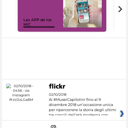
Las APP de los
I Mi
MiC
net
02/10/2018
Ai #MuseiCapitolini fino al 9
dicembre 2018 un’occasione unica
per ripercorrere la storia degli ultimi
tre concili dell’età moderna con