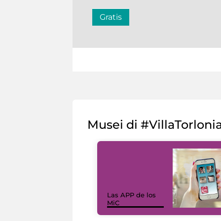
Gratis
Musei di #VillaTorloni
Las APP de los
MiC