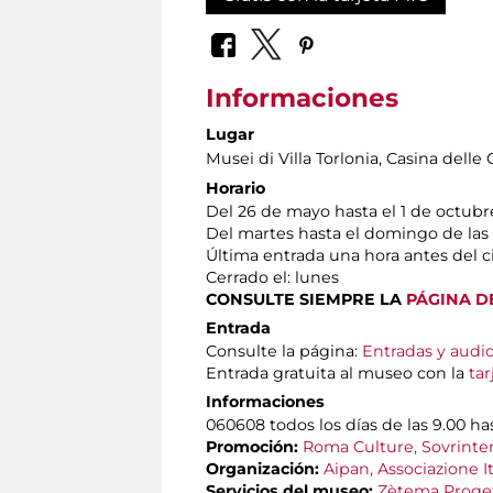
Informaciones
Lugar
Musei di Villa Torlonia
, Casina delle 
Horario
Del 26 de mayo hasta el 1 de octubr
Del martes hasta el domingo de las 
Última entrada una hora antes del c
Cerrado el: lunes
CONSULTE SIEMPRE LA
PÁGINA D
Entrada
Consulte la página:
Entradas y audi
Entrada gratuita al museo con la
tar
Informaciones
060608 todos los días de las 9.00 has
Promoción:
Roma Culture, Sovrinten
Organización:
Aipan, Associazione It
Servicios del museo:
Zètema Proget