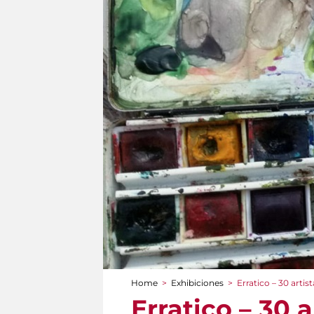
Home
>
Exhibiciones
>
Erratico – 30 artis
You are here
Erratico – 30 