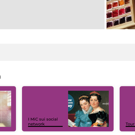
a
I MiC sui social
network
Tour