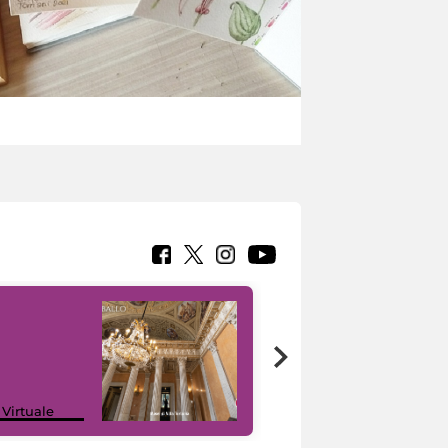
 Virtuale
I like MiC