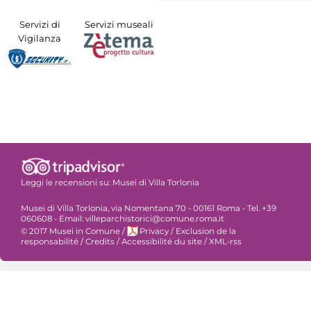
Servizi di
Servizi museali
Vigilanza
Leggi le recensioni su:
Musei di Villa Torlonia
Musei di Villa Torlonia, via Nomentana 70 - 00161 Roma - Tel. +39
060608 - Email: villeparchistorici@comune.roma.it
© 2017 Musei in Comune
/
Privacy
/
Exclusion de la
responsabilité
/
Credits
/
Accessibilité du site
/
XML-rss