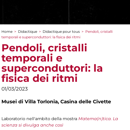
Home
>
Didactique
>
Didactique pour tous
>
Pendoli, cristalli
You are here
temporali e superconduttori: la fisica dei ritmi
Pendoli, cristalli
temporali e
superconduttori: la
fisica dei ritmi
01/03/2023
Musei di Villa Torlonia,
Casina delle Civette
Laboratorio nell'ambito della mostra
Matema(n)tica. La
scienza si divulga anche così