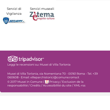
Servizi di
Servizi museali
Vigilanza
Leggi le recensioni su:
Musei di Villa Torlonia
Musei di Villa Torlonia, via Nomentana 70 - 00161 Roma - Tel. +39
060608 - Email: villeparchistorici@comune.roma.it
© 2017 Musei in Comune
/
Privacy
/
Exclusion de la
responsabilité
/
Credits
/
Accessibilité du site
/
XML-rss