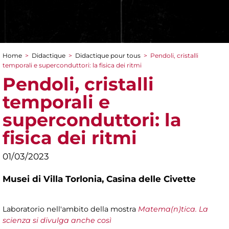
Home
>
Didactique
>
Didactique pour tous
>
Pendoli, cristalli
You are here
temporali e superconduttori: la fisica dei ritmi
Pendoli, cristalli
temporali e
superconduttori: la
fisica dei ritmi
01/03/2023
Musei di Villa Torlonia,
Casina delle Civette
Laboratorio nell'ambito della mostra
Matema(n)tica. La
scienza si divulga anche così