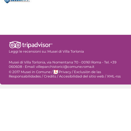
Leggi le recensioni su:
Musei di Villa Torlonia
Musei di Villa Torlonia, via Nomentana 70 - 00161 Roma - Tel. +39
060608 - Email: villeparchistorici@comune.roma.it
© 2017 Musei in Comune
/
Privacy
/
Exclusiòn de las
Responsabilidades
/
Credits
/
Accesibilidad del sitio web
/
XML-rss