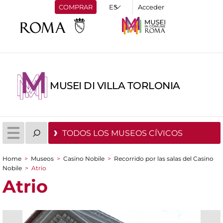
COMPRAR
Acceder
MUSEI DI VILLA TORLONIA
TODOS LOS MUSEOS CÍVICOS
Home
>
Museos
>
Casino Nobile
>
Recorrido por las salas del Casino
You are here
Nobile
>
Atrio
Atrio