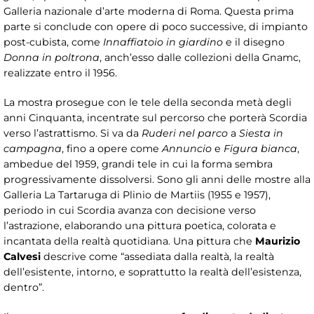
Galleria nazionale d’arte moderna di Roma. Questa prima
parte si conclude con opere di poco successive, di impianto
post-cubista, come
Innaffiatoio in giardino
e il disegno
Donna in poltrona
, anch’esso dalle collezioni della Gnamc,
realizzate entro il 1956.
La mostra prosegue con le tele della seconda metà degli
anni Cinquanta, incentrate sul percorso che porterà Scordia
verso l’astrattismo. Si va da
Ruderi nel parco
a
Siesta in
campagna
, fino a opere come
Annuncio
e
Figura bianca
,
ambedue del 1959, grandi tele in cui la forma sembra
progressivamente dissolversi. Sono gli anni delle mostre alla
Galleria La Tartaruga di Plinio de Martiis (1955 e 1957),
periodo in cui Scordia avanza con decisione verso
l’astrazione, elaborando una pittura poetica, colorata e
incantata della realtà quotidiana. Una pittura che
Maurizio
Calvesi
descrive come “assediata dalla realtà, la realtà
dell’esistente, intorno, e soprattutto la realtà dell’esistenza,
dentro”.