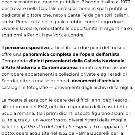
poco raccontato al grande pubblico. Bisogna risalire al 1977
per trovare nella Capitale un’esposizione in spazi pubblici
dedicata al pittore che, nato a Santa Fè da genitori italiani,
scelse Roma, città nella quale crebbe, come luogo dove
vivere e lavorare, nonostante le opportunità in Argentina e i
soggiorni a Parigi, New York e Londra.
Il
percorso espositivo
, articolato sui due piani del museo,
offre una
panoramica completa dell’opera dell’artista
.
Comprende
dipinti provenienti dalla Galleria Nazionale
d’Arte Moderna e Contemporanea
, riuniti per l’occasione
con opere appartenenti a collezioni private e agli eredi di
Scordia, oltre a una selezione di
documenti d’archivio
—
cataloghi e fotografie — provenienti dagli archivi di famiglia.
La mostra si apre con le opere dei difficili anni degli esordi,
all’indomani del 1942, nel clima figurativo della cosiddetta
Scuola romana. Tra i primi dipinti esposti figurano alcuni oli
su tela, tra cui un
Autoritratto
, diversi ritratti della moglie
Valentina,
il Ritratto del Poeta Sinisgalli
e
La seggiola e il
gatto
, opera acquisita nel 1952 da Palma Bucarelli per la