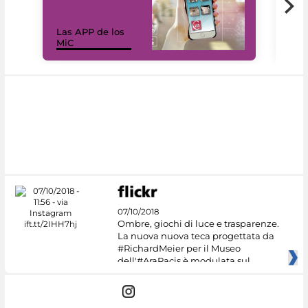
Las APP de los
I Mi
MiC
net
07/10/2018
Ombre, giochi di luce e trasparenze.
La nuova nuova teca progettata da
#RichardMeier per il Museo
dell'#AraPacis è modulata sul