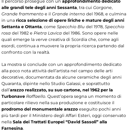
Il percorso prosegue con un
approfondimento dedicato
alle grandi tele degli anni Sessanta
, tra cui
Gorgone
,
Grande frammento
e il
Grande interno
del 1968, e culmina
in una
ricca selezione di opere liriche e mature degli anni
Settanta e Ottanta
, come
Specchio Blu
del 1978,
Specchio
rosa
del 1982 e
Pietra Lavica
del 1986. Sono opere nelle
quali emerge la
verve
creativa di Scordia che, come agli
esordi, continua a muovere la propria ricerca partendo dal
confronto con la realtà.
La mostra si conclude con un approfondimento dedicato
alla poco nota attività dell’artista nel campo delle arti
decorative, documentata da alcune ceramiche degli anni
Quaranta, dipinte nello Studio Galassi, e soprattutto
dall’
arazzo realizzato, su suo cartone, nel 1962 per la
Turbonave
Raffaello
. Quest’opera segna un momento di
particolare rilievo nella sua produzione e costituisce il
prodromo del monumentale arazzo
eseguito pochi anni
più tardi per il Ministero degli Affari Esteri, oggi conservato
nella
Sala dei Trattati Europei “David Sassoli” alla
Farnesina
.