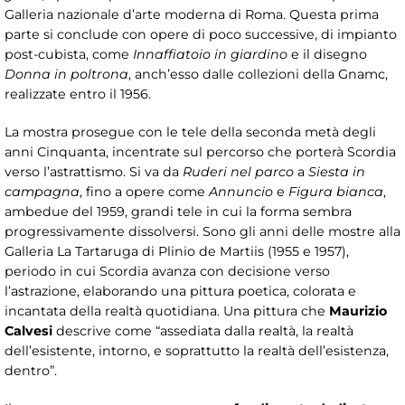
Galleria nazionale d’arte moderna di Roma. Questa prima
parte si conclude con opere di poco successive, di impianto
post-cubista, come
Innaffiatoio in giardino
e il disegno
Donna in poltrona
, anch’esso dalle collezioni della Gnamc,
realizzate entro il 1956.
La mostra prosegue con le tele della seconda metà degli
anni Cinquanta, incentrate sul percorso che porterà Scordia
verso l’astrattismo. Si va da
Ruderi nel parco
a
Siesta in
campagna
, fino a opere come
Annuncio
e
Figura bianca
,
ambedue del 1959, grandi tele in cui la forma sembra
progressivamente dissolversi. Sono gli anni delle mostre alla
Galleria La Tartaruga di Plinio de Martiis (1955 e 1957),
periodo in cui Scordia avanza con decisione verso
l’astrazione, elaborando una pittura poetica, colorata e
incantata della realtà quotidiana. Una pittura che
Maurizio
Calvesi
descrive come “assediata dalla realtà, la realtà
dell’esistente, intorno, e soprattutto la realtà dell’esistenza,
dentro”.