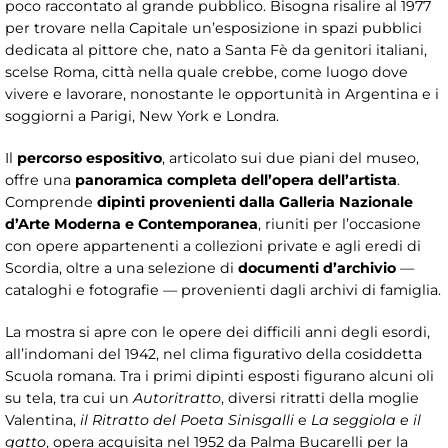
poco raccontato al grande pubblico. Bisogna risalire al 1977
per trovare nella Capitale un’esposizione in spazi pubblici
dedicata al pittore che, nato a Santa Fè da genitori italiani,
scelse Roma, città nella quale crebbe, come luogo dove
vivere e lavorare, nonostante le opportunità in Argentina e i
soggiorni a Parigi, New York e Londra.
Il
percorso espositivo
, articolato sui due piani del museo,
offre una
panoramica completa dell’opera dell’artista
.
Comprende
dipinti provenienti dalla Galleria Nazionale
d’Arte Moderna e Contemporanea
, riuniti per l’occasione
con opere appartenenti a collezioni private e agli eredi di
Scordia, oltre a una selezione di
documenti d’archivio
—
cataloghi e fotografie — provenienti dagli archivi di famiglia.
La mostra si apre con le opere dei difficili anni degli esordi,
all’indomani del 1942, nel clima figurativo della cosiddetta
Scuola romana. Tra i primi dipinti esposti figurano alcuni oli
su tela, tra cui un
Autoritratto
, diversi ritratti della moglie
Valentina,
il Ritratto del Poeta Sinisgalli
e
La seggiola e il
gatto
, opera acquisita nel 1952 da Palma Bucarelli per la