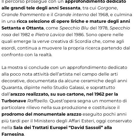
Il percorso prosegue con un
approfondimento dedicato
alle grandi tele degli anni Sessanta
, tra cui
Gorgone
,
Grande frammento
e il
Grande interno
del 1968, e culmina
in una
ricca selezione di opere liriche e mature degli anni
Settanta e Ottanta
, come
Specchio Blu
del 1978,
Specchio
rosa
del 1982 e
Pietra Lavica
del 1986. Sono opere nelle
quali emerge la
verve
creativa di Scordia che, come agli
esordi, continua a muovere la propria ricerca partendo dal
confronto con la realtà.
La mostra si conclude con un approfondimento dedicato
alla poco nota attività dell’artista nel campo delle arti
decorative, documentata da alcune ceramiche degli anni
Quaranta, dipinte nello Studio Galassi, e soprattutto
dall’
arazzo realizzato, su suo cartone, nel 1962 per la
Turbonave
Raffaello
. Quest’opera segna un momento di
particolare rilievo nella sua produzione e costituisce il
prodromo del monumentale arazzo
eseguito pochi anni
più tardi per il Ministero degli Affari Esteri, oggi conservato
nella
Sala dei Trattati Europei “David Sassoli” alla
Farnesina
.