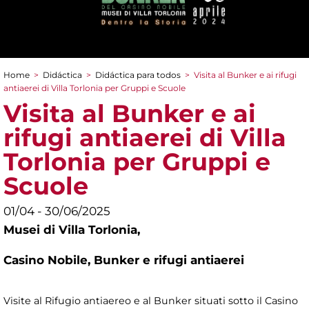
Home
>
Didáctica
>
Didáctica para todos
>
Visita al Bunker e ai rifugi
You are here
antiaerei di Villa Torlonia per Gruppi e Scuole
Visita al Bunker e ai
rifugi antiaerei di Villa
Torlonia per Gruppi e
Scuole
01/04 - 30/06/2025
Musei di Villa Torlonia,
Casino Nobile, Bunker e rifugi antiaerei
Visite al Rifugio antiaereo e al Bunker situati sotto il Casino