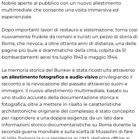
Nobile aperte al pubblico con un nuovo allestimento
multimediale che consente una visita immersiva ed
esperienziale.
Dopo importanti lavori di restauro e sistemazione, torna così
nuovamente fruibile da romani e turisti un pezzo di storia di
Roma, che rievoca, a oltre ottanta anni di distanza, una delle
pagine più buie e drammatiche della città, colpita da 51
bombardamenti aerei tra luglio 1943 e maggio 1944.
La memoria storica del Bunker è stata ricostruita attraverso
un allestimento fotografico e audio-visivo
privilegiando il
racconto e la rievocazione del passato attraverso suoni e
immagini. Il nuovo allestimento multimediale, basato su
uno studio accurato della documentazione storica e
fotografica, oltre a mettere in risalto le caratteristiche
architettoniche originarie del complesso, è stato concepito
per rispondere a una doppia esigenza: da un lato dare
informazioni storico-documentaristiche su Roma durante la
seconda guerra mondiale e sulla scelta di Mussolini di fare
di Villa Torlonia la sua residenza in città, dall’altra offrire ai