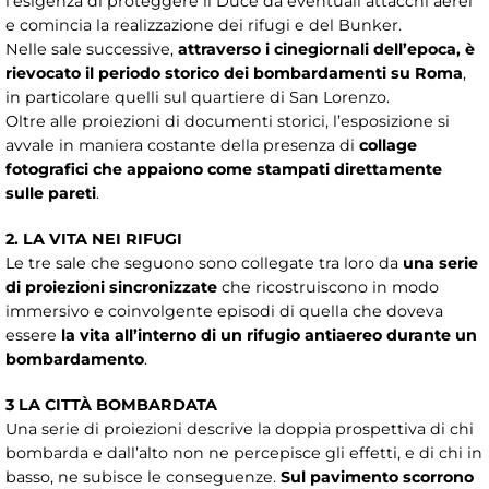
l’esigenza di proteggere il Duce da eventuali attacchi aerei
e comincia la realizzazione dei rifugi e del Bunker.
Nelle sale successive,
attraverso i cinegiornali dell’epoca, è
rievocato il periodo storico dei bombardamenti su Roma
,
in particolare quelli sul quartiere di San Lorenzo.
Oltre alle proiezioni di documenti storici, l’esposizione si
avvale in maniera costante della presenza di
collage
fotografici che appaiono come stampati direttamente
sulle pareti
.
2. LA VITA NEI RIFUGI
Le tre sale che seguono sono collegate tra loro da
una serie
di proiezioni sincronizzate
che ricostruiscono in modo
immersivo e coinvolgente episodi di quella che doveva
essere
la vita all’interno di un rifugio antiaereo durante un
bombardamento
.
3 LA CITTÀ BOMBARDATA
Una serie di proiezioni descrive la doppia prospettiva di chi
bombarda e dall’alto non ne percepisce gli effetti, e di chi in
basso, ne subisce le conseguenze.
Sul pavimento scorrono