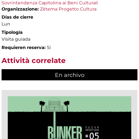
Sovrintendenza Capitolina ai Beni Culturali
Organizzazione:
Zètema Progetto Cultura
Días de cierre
Lun
Tipología
Visita guiada
Requieren reserva:
Sì
Attività correlate
En archivo