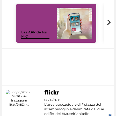
Las APP de los
I Mi
MiC
net
08/10/2018
L'area trapezoidale di #piazza del
#Campidoglio è delimitata dai due
edifici dei #MuseiCapitolini