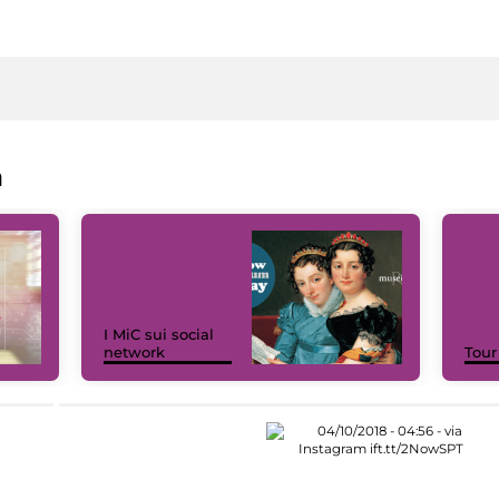
a
I MiC sui social
network
Tour