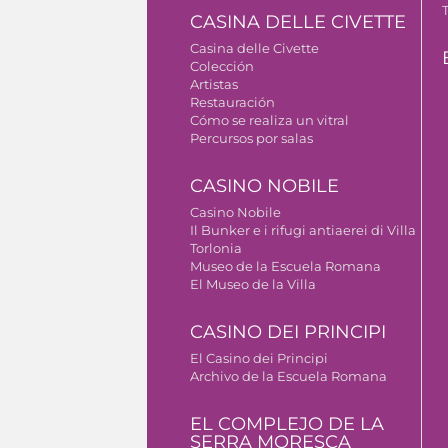
CASINA DELLE CIVETTE
Casina delle Civette
Colección
Artistas
Restauración
Cómo se realiza un vitral
Percursos por salas
CASINO NOBILE
Casino Nobile
Il Bunker e i rifugi antiaerei di Villa
Torlonia
Museo de la Escuela Romana
El Museo de la Villa
CASINO DEI PRINCIPI
El Casino dei Principi
Archivo de la Escuela Romana
EL COMPLEJO DE LA
SERRA MORESCA