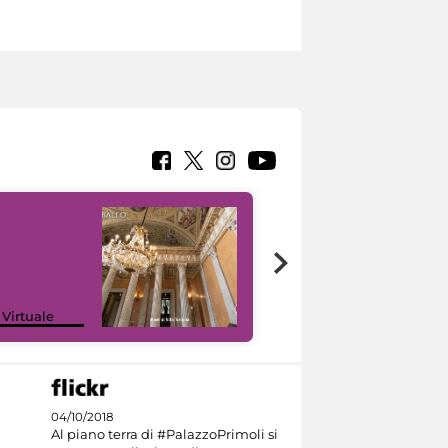
 Virtuale
I like MiC
04/10/2018
Al piano terra di #PalazzoPrimoli si