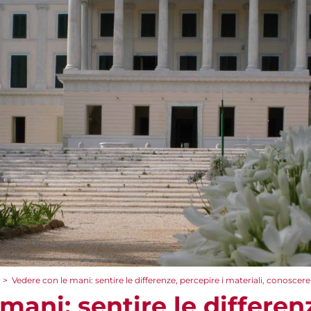
>
Vedere con le mani: sentire le differenze, percepire i materiali, conoscere 
mani: sentire le differenz