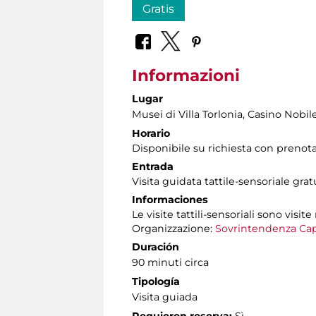
Gratis
Informazioni
Lugar
Musei di Villa Torlonia
, Casino Nobil
Horario
Disponibile su richiesta con prenot
Entrada
Visita guidata tattile-sensoriale gra
Informaciones
Le visite tattili-sensoriali sono visite
Organizzazione:
Sovrintendenza Cap
Duración
90 minuti circa
Tipología
Visita guiada
Requieren reserva:
Sì