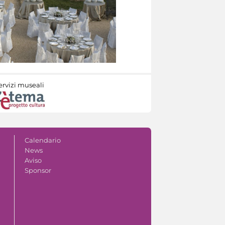
ervizi museali
Calendario
News
Aviso
Sponsor