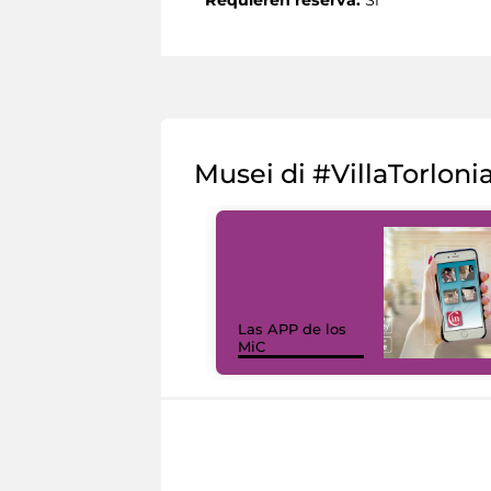
Musei di #VillaTorloni
Las APP de los
MiC