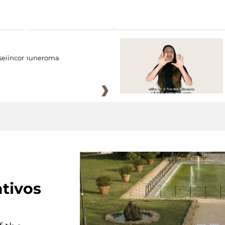
eiincomuneroma
tivos