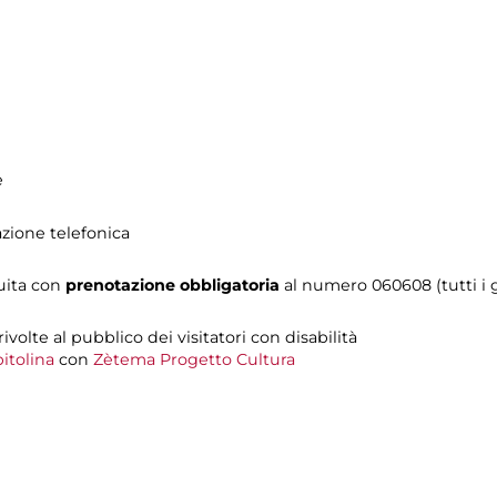
e
azione telefonica
tuita con
prenotazione obbligatoria
al numero 060608 (tutti i gi
 rivolte al pubblico dei visitatori con disabilità
itolina
con
Zètema Progetto Cultura