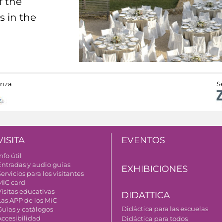
f the
s in the
anza
S
VISITA
EVENTOS
nfo útil
Entradas y audio guías
EXHIBICIONES
ervicios para los visitantes
MIC card
Visitas educativas
DIDATTICA
Las APP de los MiC
Didáctica para las escuelas
Guìas y catàlogos
Accesibilidad
Didáctica para todos