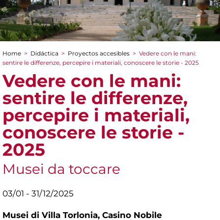
Home
>
Didáctica
>
Proyectos accesibles
>
Vedere con le mani:
You are here
sentire le differenze, percepire i materiali, conoscere le storie - 2025
Vedere con le mani:
sentire le differenze,
percepire i materiali,
conoscere le storie -
2025
Musei da toccare
03/01 - 31/12/2025
Musei di Villa Torlonia,
Casino Nobile