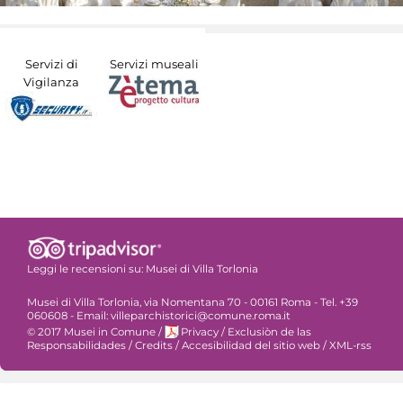
Servizi di
Servizi museali
Vigilanza
Leggi le recensioni su:
Musei di Villa Torlonia
Musei di Villa Torlonia, via Nomentana 70 - 00161 Roma - Tel. +39
060608 - Email: villeparchistorici@comune.roma.it
© 2017 Musei in Comune
/
Privacy
/
Exclusiòn de las
Responsabilidades
/
Credits
/
Accesibilidad del sitio web
/
XML-rss