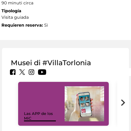
90 minuti circa
Tipología
Visita guiada
Requieren reserva:
Sì
Musei di #VillaTorlonia
Las APP de los
I Mi
MiC
net