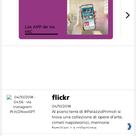
Las APP de los
I Mi
MiC
net
04/10/2018
Al piano terra di #PalazzoPrimoli si
trova una collezione di opere d’arte,
cimeli napoleonici, memorie
familiari. La collezione