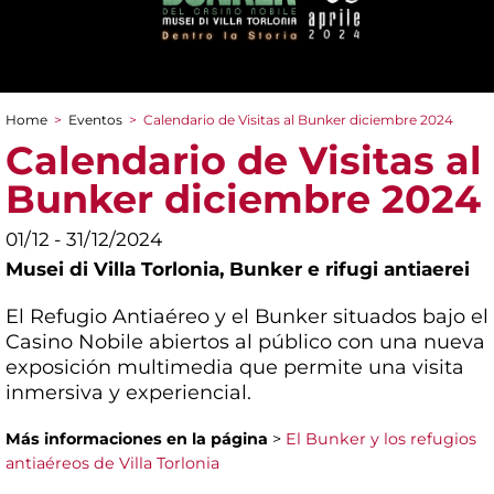
Home
>
Eventos
>
Calendario de Visitas al Bunker diciembre 2024
You are here
Calendario de Visitas al
Bunker diciembre 2024
01/12 - 31/12/2024
Musei di Villa Torlonia,
Bunker e rifugi antiaerei
El Refugio Antiaéreo y el Bunker situados bajo el
Casino Nobile abiertos al público con una nueva
exposición multimedia que permite una visita
inmersiva y experiencial.
Más informaciones en la página
>
El Bunker y los refugios
antiaéreos de Villa Torlonia