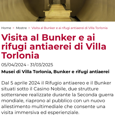
Home
>
Mostre
>
Visita al Bunker e ai rifugi antiaerei di Villa Torlonia
Tu sei qui
Visita al Bunker e ai
rifugi antiaerei di Villa
Torlonia
05/04/2024 - 31/03/2025
Musei di Villa Torlonia,
Bunker e rifugi antiaerei
Dal 5 aprile 2024 il Rifugio antiaereo e il Bunker
situati sotto il Casino Nobile, due strutture
sotterranee realizzate durante la Seconda guerra
mondiale, riaprono al pubblico con un nuovo
allestimento multimediale che consente una
visita immersiva ed esperienziale.