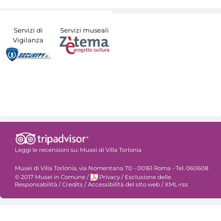
Servizi di
Servizi museali
Vigilanza
Leggi le recensioni su:
Musei di Villa Torlonia
Musei di Villa Torlonia, via Nomentana 70 - 00161 Roma - Tel. 060608
© 2017 Musei in Comune
/
Privacy
/
Esclusione delle
Responsabilità
/
Credits
/
Accessibilità del sito web
/
XML-rss