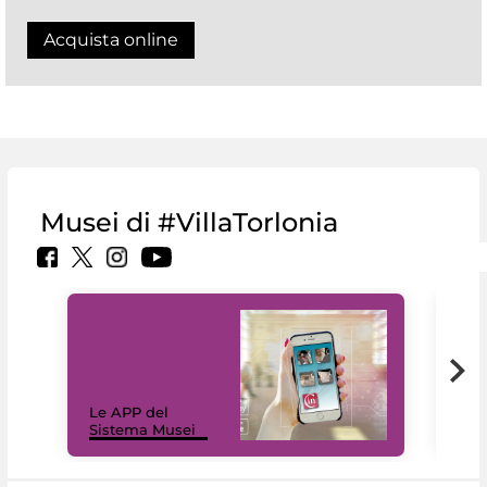
Acquista online
Musei di #VillaTorlonia
Il 
Le APP del
Mus
Sistema Musei
net