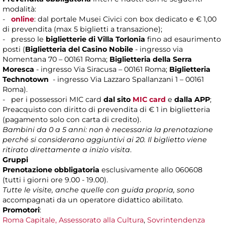
modalità:
-
online
: dal portale Musei Civici con box dedicato e € 1,00
di prevendita (max 5 biglietti a transazione);
- presso le
biglietterie di Villa Torlonia
fino ad esaurimento
posti (
Biglietteria del Casino Nobile
- ingresso via
Nomentana 70 – 00161 Roma;
Biglietteria della Serra
Moresca
- ingresso Via Siracusa – 00161 Roma;
Biglietteria
Technotown
- ingresso Via Lazzaro Spallanzani 1 – 00161
Roma).
- per i possessori MIC card
dal sito
MIC card
e
dalla APP
;
Preacquisto con diritto di prevendita di € 1 in biglietteria
(pagamento solo con carta di credito).
Bambini da 0 a 5 anni: non è necessaria la prenotazione
perché si considerano aggiuntivi ai 20. Il biglietto viene
ritirato direttamente a inizio visita
.
Gruppi
Prenotazione obbligatoria
esclusivamente allo 060608
(tutti i giorni ore 9.00 - 19.00).
Tutte le visite, anche quelle con guida propria, sono
accompagnati da un operatore didattico abilitato
.
Promotori
:
Roma Capitale, Assessorato alla Cultura
,
Sovrintendenza