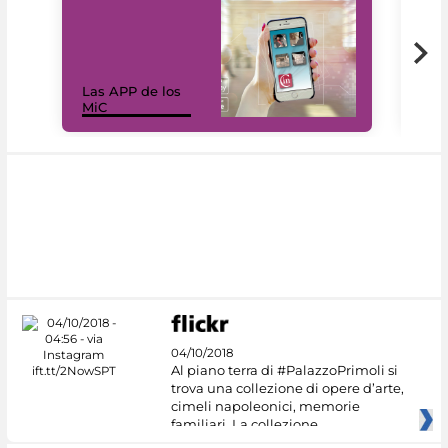
Las APP de los
I Mi
MiC
net
04/10/2018
Al piano terra di #PalazzoPrimoli si
trova una collezione di opere d’arte,
cimeli napoleonici, memorie
familiari. La collezione