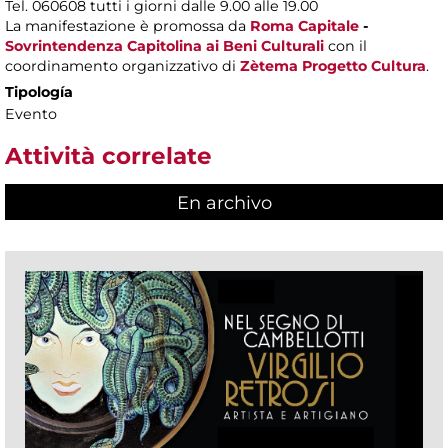
Tel. 060608 tutti i giorni dalle 9.00 alle 19.00
La manifestazione è promossa da
Roma Capitale
-
Sovrintendenza Capitolina ai Beni Culturali
con il
coordinamento organizzativo di
Zètema Progetto Cultura
.
Tipología
Evento
Attività correlate
En archivo