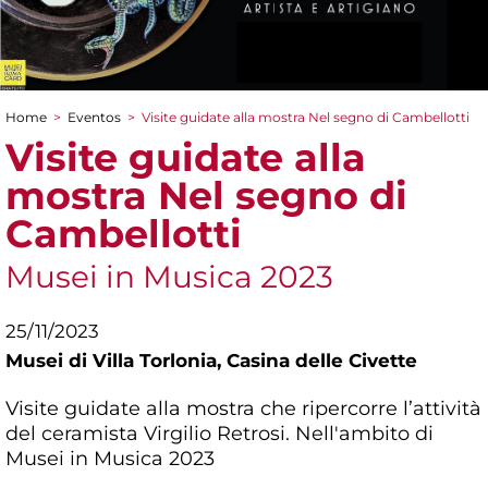
Home
>
Eventos
>
Visite guidate alla mostra Nel segno di Cambellotti
You are here
Visite guidate alla
mostra Nel segno di
Cambellotti
Musei in Musica 2023
25/11/2023
Musei di Villa Torlonia,
Casina delle Civette
Visite guidate alla mostra che ripercorre l’attività
del ceramista Virgilio Retrosi. Nell'ambito di
Musei in Musica 2023