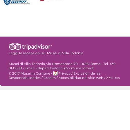
Leggi le recensioni su:
Musei di Villa Torlonia
Musei di Villa Torlonia, via Nomentana 70 - 00161 Roma - Tel. +39
060608 - Email: villeparchistorici@comune.roma.it
© 2017 Musei in Comune
/
Privacy
/
Exclusiòn de las
Responsabilidades
/
Credits
/
Accesibilidad del sitio web
/
XML-rss