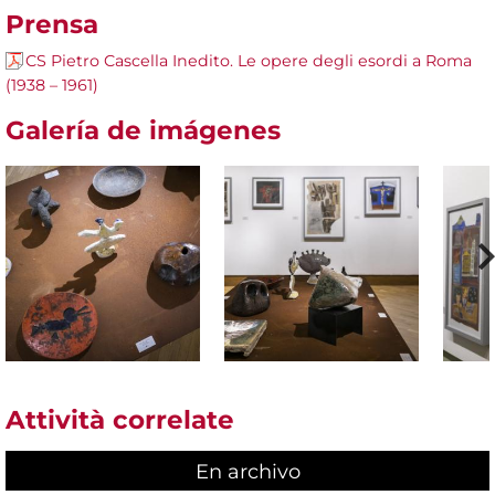
Prensa
CS Pietro Cascella Inedito. Le opere degli esordi a Roma
(1938 – 1961)
Galería de imágenes
Attività correlate
En archivo