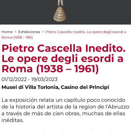
Home
>
Exhibiciones
>
Pietro Cascella Inedito. Le opere degli esordi a
You are here
Roma (1938 – 1961)
Pietro Cascella Inedito.
Le opere degli esordi a
Roma (1938 – 1961)
01/12/2022 - 19/03/2023
Musei di Villa Torlonia,
Casino dei Principi
La exposición relata un capítulo poco conocido
de la historia del artista de la region de l'Abruzzo
a través de más de cien obras, muchas de ellas
inéditas.