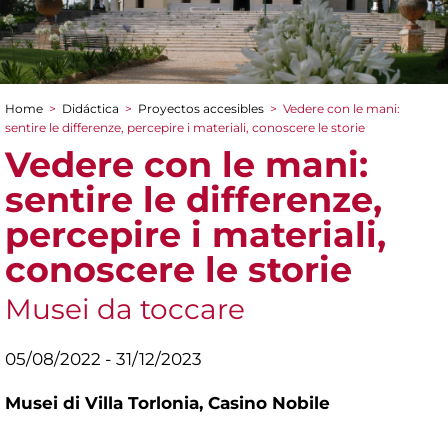
Home
>
Didáctica
>
Proyectos accesibles
>
Vedere con le mani:
You are here
sentire le differenze, percepire i materiali, conoscere le storie
Vedere con le mani:
sentire le differenze,
percepire i materiali,
conoscere le storie
Musei da toccare
05/08/2022 - 31/12/2023
Musei di Villa Torlonia,
Casino Nobile