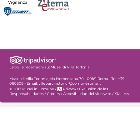
Vigilanza
Leggi le recensioni su:
Musei di Villa Torlonia
Musei di Villa Torlonia, via Nomentana 70 - 00161 Roma - Tel. +39
060608 - Email: villeparchistorici@comune.roma.it
© 2017 Musei in Comune
/
Privacy
/
Exclusiòn de las
Responsabilidades
/
Credits
/
Accesibilidad del sitio web
/
XML-rss